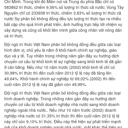
Chí Minh. Trong khi đó Miền núi và Trung du phía Bắc chỉ có
583862 trí thức, chiếm 9,56% số lượng trí thức cả nước; Vùng Tây
Nguyên chỉ có 233938 trí thức, chiếm 3,83% số lượng trí thức cả
nước Sự phân bố không đồng đều lực lượng trí thức tạo ra nhiều
bất cập cho quá trình phát triển, ảnh hưởng trực tiếp tới nhiệm vụ
xây dựng và củng cố khối liên minh giữa công nhân với nông dân
và trí thức.
Đội ngũ trí thức Việt Nam phân bố không đồng đều giữa các loại
hình đơn vị, chủ yếu là nằm ở khối hành chính sự nghiệp, giáo
dục và y tế. Tuy nhiên trong những năm gần đây xu hướng dịch
chuyển cơ cấu từ khối kinh tế sự nghiệp sang khối kinh tế đã gần
ở cân bằng. Nếu như 10 năm trước (2002) khối kinh tế chỉ có
30,98% trí thức thì đến cuối năm 2012 tỷ lệ này đã tăng lên
49,64%. Khối hành chính sự nghiệp từ 69,02% (2002) thì đến
cuối năm 2012 tỷ lệ này đã giảm còn 49,99%.
Đội ngũ trí thức Việt Nam phân bố không đồng đều giữa các loại
hình doanh nghiệp. Trong những năm gần đây xu hướng dịch
chuyển cơ cấu từ khối doanh nghiệp nhà nước sang khối doanh
nghiệp ngoài nhà nước.. Nếu như 10 năm trước (2002) doanh
nghiệp nhà nước có 31,35% trí thức thì đến cuối năm 2012 tỷ lệ
này chỉ còn 9,10% trí thức. Điều này thế hiện sự phát triển mạnh
mẽ của khối doanh nghiệp ngoài nhà nước, mặt khác thể hiện sự