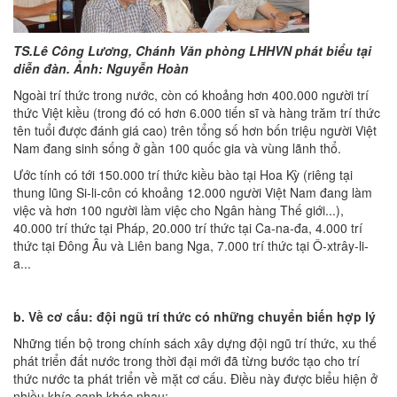
TS.Lê Công Lương, Chánh Văn phòng LHHVN phát biểu tại
diễn đàn. Ảnh: Nguyễn Hoàn
Ngoài trí thức trong nước, còn có khoảng hơn 400.000 người trí
thức Việt kiều (trong đó có hơn 6.000 tiến sĩ và hàng trăm trí thức
tên tuổi được đánh giá cao) trên tổng số hơn bốn triệu người Việt
Nam đang sinh sống ở gần 100 quốc gia và vùng lãnh thổ.
Ước tính có tới 150.000 trí thức kiều bào tại Hoa Kỳ (riêng tại
thung lũng Si-li-côn có khoảng 12.000 người Việt Nam đang làm
việc và hơn 100 người làm việc cho Ngân hàng Thế giới...),
40.000 trí thức tại Pháp, 20.000 trí thức tại Ca-na-đa, 4.000 trí
thức tại Đông Âu và Liên bang Nga, 7.000 trí thức tại Ô-xtrây-li-
a...
b. Về cơ cấu: đội ngũ trí thức có những chuyển biến hợp lý
Những tiến bộ trong chính sách xây dựng đội ngũ trí thức, xu thế
phát triển đất nước trong thời đại mới đã từng bước tạo cho trí
thức nước ta phát triển về mặt cơ cấu. Điều này được biểu hiện ở
nhiều khía cạnh khác nhau: