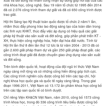
xuất và đời sống và nhằm công nhận sự đóng góp nổi bật của các
nhà khoa học, công nghệ. Sau 19 năm tổ chức từ 1995 đến 2014
đã có 2.076 công trình tham dự giải và đã có 650 công trình được
trao giải.
Hội thi Sáng tạo Kỹ thuật toàn quốc được tổ chức 2 năm/1 lần,
nhằm thúc đẩy phong trào lao động sáng tạo của toàn dân trong
các lĩnh vực KHKT, thúc đẩy việc áp dụng có hiệu quả các giải
pháp kỹ thuật vào sản xuất và đời sống, góp phần phát triển KT -
XH, thực hiện công nghiệp hóa, hiện đại hóa đất nước. Tính từ
Hội thi lần thứ 8 đến lần thứ 12 tức là từ năm 2004 - 2013 đã có
gần 2.600 giải pháp tham dự và gần 250 giải pháp đoạt giải. các
công trình đoạt giải đã được chuyển giao ứng dụng vào sản xuất
và đời sống.
Trên bình diện quốc tế, hoạt động của đội ngũ trí thức Việt Nam
ngày càng mở rộng và có những cống hiến đóng góp tích cực.
Các công trình nghiên cứu được công bố trên các tạp chí, hội
nghị khoa học quốc gia và quốc tế ngày càng tăng. Trong giai
đoạn 1996-2011, Việt Nam có 13.172 ấn phẩm khoa học công bố
trên các tập san quốc tế có bình duyệt.
Chỉ riêng Viện KH&CN Việt Nam, năm 2010, công bố 1573 công
trình khoa học, trong đó 336 công trình tiêu biểu được công bố