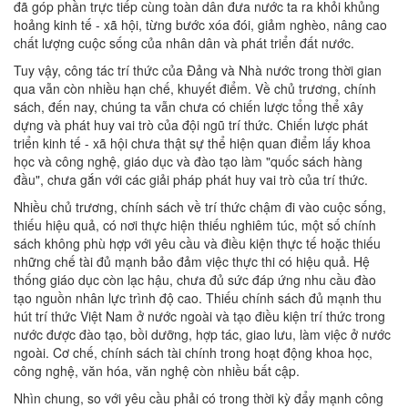
đã góp phần trực tiếp cùng toàn dân đưa nước ta ra khỏi khủng
hoảng kinh tế - xã hội, từng bước xóa đói, giảm nghèo, nâng cao
chất lượng cuộc sống của nhân dân và phát triển đất nước.
Tuy vậy, công tác trí thức của Ðảng và Nhà nước trong thời gian
qua vẫn còn nhiều hạn chế, khuyết điểm. Về chủ trương, chính
sách, đến nay, chúng ta vẫn chưa có chiến lược tổng thể xây
dựng và phát huy vai trò của đội ngũ trí thức. Chiến lược phát
triển kinh tế - xã hội chưa thật sự thể hiện quan điểm lấy khoa
học và công nghệ, giáo dục và đào tạo làm "quốc sách hàng
đầu", chưa gắn với các giải pháp phát huy vai trò của trí thức.
Nhiều chủ trương, chính sách về trí thức chậm đi vào cuộc sống,
thiếu hiệu quả, có nơi thực hiện thiếu nghiêm túc, một số chính
sách không phù hợp với yêu cầu và điều kiện thực tế hoặc thiếu
những chế tài đủ mạnh bảo đảm việc thực thi có hiệu quả. Hệ
thống giáo dục còn lạc hậu, chưa đủ sức đáp ứng nhu cầu đào
tạo nguồn nhân lực trình độ cao. Thiếu chính sách đủ mạnh thu
hút trí thức Việt Nam ở nước ngoài và tạo điều kiện trí thức trong
nước được đào tạo, bồi dưỡng, hợp tác, giao lưu, làm việc ở nước
ngoài. Cơ chế, chính sách tài chính trong hoạt động khoa học,
công nghệ, văn hóa, văn nghệ còn nhiều bất cập.
Nhìn chung, so với yêu cầu phải có trong thời kỳ đẩy mạnh công