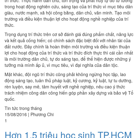
trí thức: Thực hành dân chủ, tôn trọng và phát huy tự do tư tưởng
trong hoạt động nghiên cứu, sáng tạo của trí thức vì mục tiêu dân
giàu, nước mạnh, xã hội công bằng, dân chủ, văn minh. Tạo môi
trường và điều kiện thuận lợi cho hoạt động nghề nghiệp của trí
thức.
Trọng dụng trí thức trên cơ sở đánh giá đúng phẩm chất, năng lực
và kết quả cống hiến; có chính sách đặc biệt đối với nhân tài của
đất nước. Đây chính là hoàn thiện môi trường và điều kiện thuận
lợi cho hoạt động của trí thức và trí thức đích thực thì cái cần nhất
là môi trường dân chủ, tự do sáng tạo, để thể hiện được những ý
tưởng mà mình ấp ủ, vì mục tiêu, vì đại nghĩa của dân tộc.
Mặt khác, đội ngũ trí thức cũng phải không ngừng học tập, lao
động sáng tạo, tuân thủ pháp luật, kỷ cương, kỷ luật, tự tu dưỡng,
rèn luyện, say mê, tâm huyết với nghề nghiệp, nêu cao ý thức
trách nhiệm công dân công hiến góp phần xây dựng và bảo vệ Tổ
quốc.
Tin tức trong tháng
15/08/2016
|
Phương Chi
1
Hơn 1,5 triệu học sinh TP.HCM