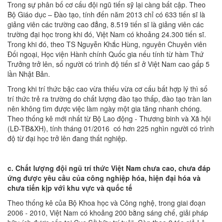
Trong sự phân bố cơ cấu đội ngũ tiến sỹ lại càng bất cập. Theo
Bộ Giáo dục – Đào tạo, tính đến năm 2013 chỉ có 633 tiến sĩ là
giảng viên các trường cao đẳng, 8.519 tiến sĩ là giảng viên các
trường đại học trong khi đó, Việt Nam có khoảng 24.300 tiến sĩ.
Trong khi đó, theo TS Nguyễn Khắc Hùng, nguyên Chuyên viên
Đối ngoại, Học viện Hành chính Quốc gia nếu tính từ hàm Thứ
Trưởng trở lên, số người có trình độ tiến sĩ ở Việt Nam cao gấp 5
lần Nhật Bản.
Trong khi trí thức bậc cao vừa thiếu vừa cơ cấu bất hợp lý thì số
trí thức trẻ ra trường do chất lượng đào tạo thấp, đào tạo tràn lan
nên không tìm được việc làm ngày một gia tăng nhanh chóng.
Theo thống kê mới nhất từ Bộ Lao động - Thương binh và Xã hội
(LĐ-TB&XH), tính tháng 01/2016 có hơn 225 nghìn người có trình
độ từ đại học trở lên đang thất nghiệp.
c. Chất lượng đội ngũ trí thức Việt Nam chưa cao, chưa đáp
ứng được yêu cầu của công nghiệp hóa, hiện đại hóa và
chưa tiến kịp với khu vực và quốc tế
Theo thống kê của Bộ Khoa học và Công nghệ, trong giai đoạn
2006 - 2010, Việt Nam có khoảng 200 bằng sáng chế, giải pháp