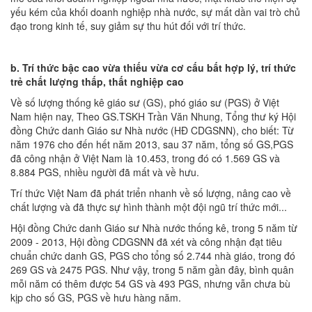
yếu kém của khối doanh nghiệp nhà nước, sự mất dần vai trò chủ
đạo trong kinh tế, suy giảm sự thu hút đối với trí thức.
b. Trí thức bậc cao vừa thiếu vừa cơ cấu bất hợp lý, trí thức
trẻ chất lượng thấp, thất nghiệp cao
Về số lượng thống kê giáo sư (GS), phó giáo sư (PGS) ở Việt
Nam hiện nay, Theo GS.TSKH Trần Văn Nhung, Tổng thư ký Hội
đồng Chức danh Giáo sư Nhà nước (HĐ CDGSNN), cho biết: Từ
năm 1976 cho đến hết năm 2013, sau 37 năm, tổng số GS,PGS
đã công nhận ở Việt Nam là 10.453, trong đó có 1.569 GS và
8.884 PGS, nhiều người đã mất và về hưu.
Trí thức Việt Nam đã phát triển nhanh về số lượng, nâng cao về
chất lượng và đã thực sự hình thành một đội ngũ trí thức mới...
Hội đồng Chức danh Giáo sư Nhà nước thống kê, trong 5 năm từ
2009 - 2013, Hội đồng CDGSNN đã xét và công nhận đạt tiêu
chuẩn chức danh GS, PGS cho tổng số 2.744 nhà giáo, trong đó
269 GS và 2475 PGS. Như vậy, trong 5 năm gần đây, bình quân
mỗi năm có thêm được 54 GS và 493 PGS, nhưng vẫn chưa bù
kịp cho số GS, PGS về hưu hàng năm.