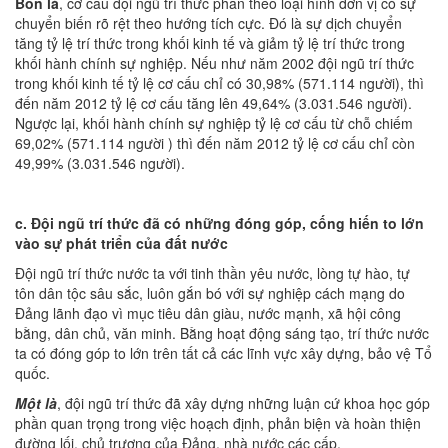
Bốn là
, cơ cấu đội ngũ trí thức phân theo loại hình đơn vị có sự
chuyển biến rõ rệt theo hướng tích cực. Đó là sự dịch chuyển
tăng tỷ lệ trí thức trong khối kinh tế và giảm tỷ lệ trí thức trong
khối hành chính sự nghiệp. Nếu như năm 2002 đội ngũ trí thức
trong khối kinh tế tỷ lệ cơ cấu chỉ có 30,98% (571.114 người), thì
đến năm 2012 tỷ lệ cơ cấu tăng lên 49,64% (3.031.546 người).
Ngược lại, khối hành chính sự nghiệp tỷ lệ cơ cấu từ chỗ chiếm
69,02% (571.114 người ) thì đến năm 2012 tỷ lệ cơ cấu chỉ còn
49,99% (3.031.546 người).
c. Đội ngũ trí thức đã có những đóng góp, cống hiến to lớn
vào sự phát triển của đất nước
Đội ngũ trí thức nước ta với tinh thần yêu nước, lòng tự hào, tự
tôn dân tộc sâu sắc, luôn gắn bó với sự nghiệp cách mạng do
Đảng lãnh đạo vì mục tiêu dân giàu, nước mạnh, xã hội công
bằng, dân chủ, văn minh. Bằng hoạt động sáng tạo, trí thức nước
ta có đóng góp to lớn trên tất cả các lĩnh vực xây dựng, bảo vệ Tổ
quốc.
Một là
, đội ngũ trí thức đã xây dựng những luận cứ khoa học góp
phần quan trọng trong việc hoạch định, phản biện và hoàn thiện
đường lối, chủ trương của Đảng, nhà nước các cấp.