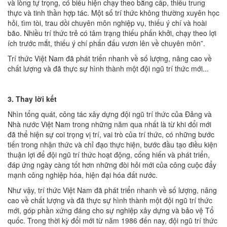
và lòng tự trọng, có biểu hiện chạy theo bằng cấp, thiếu trung
thực và tinh thần hợp tác. Một số trí thức không thường xuyên học
hỏi, tìm tòi, trau dồi chuyên môn nghiệp vụ, thiếu ý chí và hoài
bão. Nhiều trí thức trẻ có tâm trạng thiếu phấn khởi, chạy theo lợi
ích trước mắt, thiếu ý chí phấn đấu vươn lên về chuyên môn”.
Trí thức Việt Nam đã phát triển nhanh về số lượng, nâng cao về
chất lượng và đã thực sự hình thành một đội ngũ trí thức mới...
3. Thay lời kết
Nhìn tổng quát, công tác xây dựng đội ngũ trí thức của Ðảng và
Nhà nước Việt Nam trong những năm qua nhất là từ khi đổi mới
đã thể hiện sự coi trọng vị trí, vai trò của trí thức, có những bước
tiến trong nhận thức và chỉ đạo thực hiện, bước đầu tạo điều kiện
thuận lợi để đội ngũ trí thức hoạt động, cống hiến và phát triển,
đáp ứng ngày càng tốt hơn những đòi hỏi mới của công cuộc đẩy
mạnh công nghiệp hóa, hiện đại hóa đất nước.
Như vậy, trí thức Việt Nam đã phát triển nhanh về số lượng, nâng
cao về chất lượng và đã thực sự hình thành một đội ngũ trí thức
mới, góp phần xứng đáng cho sự nghiệp xây dựng và bảo vệ Tổ
quốc. Trong thời kỳ đổi mới từ năm 1986 đến nay, đội ngũ trí thức