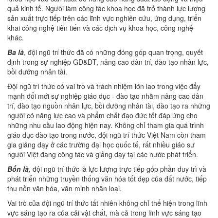
quả kinh tế. Người làm công tác khoa học đã trở thành lực lượng
sản xuất trực tiếp trên các lĩnh vực nghiên cứu, ứng dụng, triển
khai công nghệ tiên tiến và các dịch vụ khoa học, công nghệ
khác.
Ba là
, đội ngũ trí thức đã có những đóng góp quan trọng, quyết
định trong sự nghiệp GD&ĐT, nâng cao dân trí, đào tạo nhân lực,
bồi dưỡng nhân tài.
Đội ngũ trí thức có vai trò và trách nhiệm lớn lao trong việc đẩy
mạnh đổi mới sự nghiệp giáo dục - đào tạo nhằm nâng cao dân
trí, đào tạo nguồn nhân lực, bồi dưỡng nhân tài, đào tạo ra những
người có năng lực cao và phẩm chất đạo đức tốt đáp ứng cho
những nhu cầu lao động hiện nay. Không chỉ tham gia quá trình
giáo dục đào tạo trong nước, đội ngũ trí thức Việt Nam còn tham
gia giảng dạy ở các trường đại học quốc tế, rất nhiều giáo sư
người Việt đang công tác và giảng dạy tại các nước phát triển.
Bốn là,
đội ngũ trí thức là lực lượng trực tiếp góp phần duy trì và
phát triển những truyền thống văn hóa tốt đẹp của đất nước, tiếp
thu nền văn hóa, văn minh nhân loại.
Vai trò của đội ngũ trí thức tất nhiên không chỉ thể hiện trong lĩnh
vực sáng tạo ra của cải vật chất, mà cả trong lĩnh vực sáng tạo