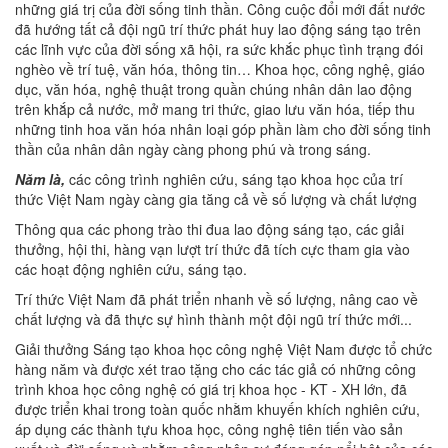
những giá trị của đời sống tinh thần. Công cuộc đổi mới đất nước
đã hướng tất cả đội ngũ trí thức phát huy lao động sáng tạo trên
các lĩnh vực của đời sống xã hội, ra sức khắc phục tình trạng đói
nghèo về trí tuệ, văn hóa, thông tin… Khoa học, công nghệ, giáo
dục, văn hóa, nghệ thuật trong quần chúng nhân dân lao động
trên khắp cả nước, mở mang tri thức, giao lưu văn hóa, tiếp thu
những tinh hoa văn hóa nhân loại góp phần làm cho đời sống tinh
thần của nhân dân ngày càng phong phú và trong sáng.
Năm là,
các công trình nghiên cứu, sáng tạo khoa học của trí
thức Việt Nam ngày càng gia tăng cả về số lượng và chất lượng
Thông qua các phong trào thi đua lao động sáng tạo, các giải
thưởng, hội thi, hàng vạn lượt trí thức đã tích cực tham gia vào
các hoạt động nghiên cứu, sáng tạo.
Trí thức Việt Nam đã phát triển nhanh về số lượng, nâng cao về
chất lượng và đã thực sự hình thành một đội ngũ trí thức mới...
Giải thưởng Sáng tạo khoa học công nghệ Việt Nam được tổ chức
hàng năm và được xét trao tặng cho các tác giả có những công
trình khoa học công nghệ có giá trị khoa học - KT - XH lớn, đã
được triển khai trong toàn quốc nhằm khuyến khích nghiên cứu,
áp dụng các thành tựu khoa học, công nghệ tiên tiến vào sản