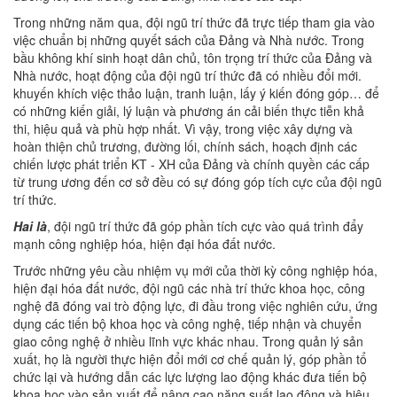
Trong những năm qua, đội ngũ trí thức đã trực tiếp tham gia vào
việc chuẩn bị những quyết sách của Đảng và Nhà nước. Trong
bầu không khí sinh hoạt dân chủ, tôn trọng trí thức của Đảng và
Nhà nước, hoạt động của đội ngũ trí thức đã có nhiều đổi mới.
khuyến khích việc thảo luận, tranh luận, lấy ý kiến đóng góp… để
có những kiến giải, lý luận và phương án cải biến thực tiễn khả
thi, hiệu quả và phù hợp nhất. Vì vậy, trong việc xây dựng và
hoàn thiện chủ trương, đường lối, chính sách, hoạch định các
chiến lược phát triển KT - XH của Đảng và chính quyền các cấp
từ trung ương đến cơ sở đều có sự đóng góp tích cực của đội ngũ
trí thức.
Hai là
, đội ngũ trí thức đã góp phần tích cực vào quá trình đẩy
mạnh công nghiệp hóa, hiện đại hóa đất nước.
Trước những yêu cầu nhiệm vụ mới của thời kỳ công nghiệp hóa,
hiện đại hóa đất nước, đội ngũ các nhà trí thức khoa học, công
nghệ đã đóng vai trò động lực, đi đầu trong việc nghiên cứu, ứng
dụng các tiến bộ khoa học và công nghệ, tiếp nhận và chuyển
giao công nghệ ở nhiều lĩnh vực khác nhau. Trong quản lý sản
xuất, họ là người thực hiện đổi mới cơ chế quản lý, góp phần tổ
chức lại và hướng dẫn các lực lượng lao động khác đưa tiến bộ
khoa học vào sản xuất để nâng cao năng suất lao động và hiệu