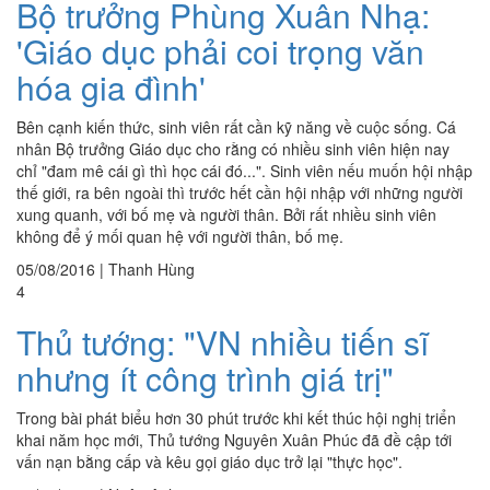
Bộ trưởng Phùng Xuân Nhạ:
'Giáo dục phải coi trọng văn
hóa gia đình'
Bên cạnh kiến thức, sinh viên rất cần kỹ năng về cuộc sống. Cá
nhân Bộ trưởng Giáo dục cho rằng có nhiều sinh viên hiện nay
chỉ "đam mê cái gì thì học cái đó...". Sinh viên nếu muốn hội nhập
thế giới, ra bên ngoài thì trước hết cần hội nhập với những người
xung quanh, với bố mẹ và người thân. Bởi rất nhiều sinh viên
không để ý mối quan hệ với người thân, bố mẹ.
05/08/2016
|
Thanh Hùng
4
Thủ tướng: "VN nhiều tiến sĩ
nhưng ít công trình giá trị"
Trong bài phát biểu hơn 30 phút trước khi kết thúc hội nghị triển
khai năm học mới, Thủ tướng Nguyên Xuân Phúc đã đề cập tới
vấn nạn bằng cấp và kêu gọi giáo dục trở lại "thực học".