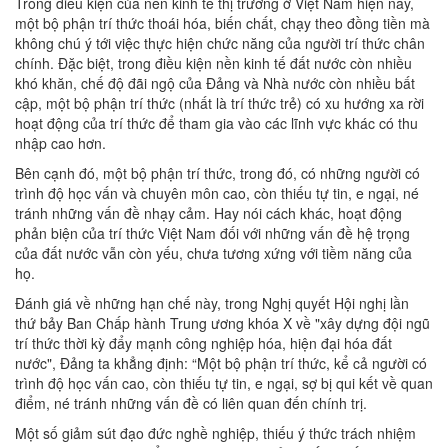
Trong điều kiện của nền kinh tế thị trường ở Việt Nam hiện nay,
một bộ phận trí thức thoái hóa, biến chất, chạy theo đồng tiền mà
không chú ý tới việc thực hiện chức năng của người trí thức chân
chính. Đặc biệt, trong điều kiện nền kinh tế đất nước còn nhiều
khó khăn, chế độ đãi ngộ của Đảng và Nhà nước còn nhiều bất
cập, một bộ phận trí thức (nhất là trí thức trẻ) có xu hướng xa rời
hoạt động của trí thức để tham gia vào các lĩnh vực khác có thu
nhập cao hơn.
Bên cạnh đó, một bộ phận trí thức, trong đó, có những người có
trình độ học vấn và chuyên môn cao, còn thiếu tự tin, e ngại, né
tránh những vấn đề nhạy cảm. Hay nói cách khác, hoạt động
phản biện của trí thức Việt Nam đối với những vấn đề hệ trọng
của đất nước vẫn còn yếu, chưa tương xứng với tiềm năng của
họ.
Đánh giá về những hạn chế này, trong Nghị quyết Hội nghị lần
thứ bảy Ban Chấp hành Trung ương khóa X về "xây dựng đội ngũ
trí thức thời kỳ đẩy mạnh công nghiệp hóa, hiện đại hóa đất
nước", Đảng ta khẳng định: “Một bộ phận trí thức, kể cả người có
trình độ học vấn cao, còn thiếu tự tin, e ngại, sợ bị qui kết về quan
điểm, né tránh những vấn đề có liên quan đến chính trị.
Một số giảm sút đạo đức nghề nghiệp, thiếu ý thức trách nhiệm