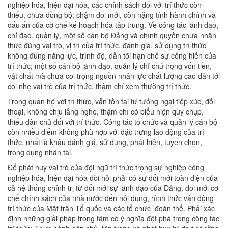
nghiệp hóa, hiện đại hóa, các chính sách đối với trí thức còn
thiếu, chưa đồng bộ, chậm đổi mới, còn nặng tính hành chính và
dấu ấn của cơ chế kế hoạch hóa tập trung. Về công tác lãnh đạo,
chỉ đạo, quản lý, một số cán bộ Ðảng và chính quyền chưa nhận
thức đúng vai trò, vị trí của trí thức, đánh giá, sử dụng trí thức
không đúng năng lực, trình độ, dẫn tới hạn chế sự cống hiến của
trí thức; một số cán bộ lãnh đạo, quản lý chỉ chú trọng vốn tiền,
vật chất mà chưa coi trọng nguồn nhân lực chất lượng cao dẫn tới
coi nhẹ vai trò của trí thức, thậm chí xem thường trí thức.
Trong quan hệ với trí thức, vẫn tồn tại tư tưởng ngại tiếp xúc, đối
thoại, không chịu lắng nghe, thậm chí có biểu hiện quy chụp,
thiếu dân chủ đối với trí thức. Công tác tổ chức và quản lý cán bộ
còn nhiều điểm không phù hợp với đặc trưng lao động của trí
thức, nhất là khâu đánh giá, sử dụng, phát hiện, tuyển chọn,
trọng dụng nhân tài.
Để phát huy vai trò của đội ngũ trí thức trọng sự nghiệp công
nghiệp hóa, hiện đại hóa đòi hỏi phải có sự đổi mới toàn diện của
cả hệ thống chính trị từ đổi mới sự lãnh đạo của Đảng, đổi mới cơ
chế chính sách của nhà nước đến nội dung, hình thức vận động
trí thức của Mặt trận Tổ quốc và các tổ chức đoàn thể. Phải xác
định những giải pháp trọng tâm có ý nghĩa đột phá trong công tác