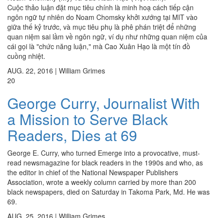
Cuộc thảo luận đặt mục tiêu chính là minh hoạ cách tiếp cận
ngôn ngữ tự nhiên do Noam Chomsky khởi xướng tại MIT vào
giữa thế kỷ trước, và mục tiêu phụ là phê phán triệt để những
quan niệm sai lầm về ngôn ngữ, ví dụ như những quan niệm của
cái gọi là "chức năng luận," mà Cao Xuân Hạo là một tín đồ
cuồng nhiệt.
AUG. 22, 2016
|
William Grimes
20
George Curry, Journalist With
a Mission to Serve Black
Readers, Dies at 69
George E. Curry, who turned Emerge into a provocative, must-
read newsmagazine for black readers in the 1990s and who, as
the editor in chief of the National Newspaper Publishers
Association, wrote a weekly column carried by more than 200
black newspapers, died on Saturday in Takoma Park, Md. He was
69.
AUG. 25, 2016
|
William Grimes