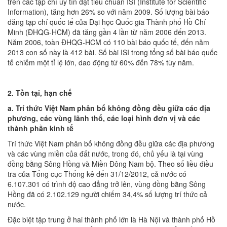
trên các tạp chí uy tín đạt tiêu chuẩn ISI (Institute for Scientific
Information), tăng hơn 26% so với năm 2009. Số lượng bài báo
đăng tạp chí quốc tế của Đại học Quốc gia Thành phố Hồ Chí
Minh (ĐHQG-HCM) đã tăng gần 4 lần từ năm 2006 đến 2013.
Năm 2006, toàn ĐHQG-HCM có 110 bài báo quốc tế, đến năm
2013 con số này là 412 bài. Số bài ISI trong tổng số bài báo quốc
tế chiếm một tỉ lệ lớn, dao động từ 60% đến 78% tùy năm.
2. Tồn tại, hạn chế
a. Trí thức Việt Nam phân bổ không đồng đều giữa các địa
phương, các vùng lãnh thổ, các loại hình đơn vị và các
thành phần kinh tế
Trí thức Việt Nam phân bố không đồng đều giữa các địa phương
và các vùng miền của đất nước, trong đó, chủ yếu là tại vùng
đồng bằng Sông Hồng và Miền Đông Nam bộ. Theo số liều điều
tra của Tổng cục Thống kê đến 31/12/2012, cả nước có
6.107.301 có trình độ cao đẳng trở lên, vùng đồng bằng Sông
Hồng đã có 2.102.129 người chiếm 34,4% số lượng trí thức cả
nước.
Đặc biệt tập trung ở hai thành phố lớn là Hà Nội và thành phố Hồ