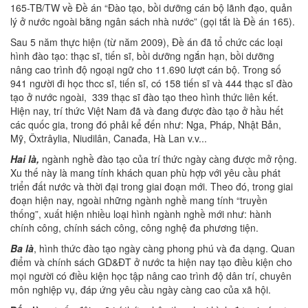
165-TB/TW về Đề án “Đào tạo, bồi dưỡng cán bộ lãnh đạo, quản
lý ở nước ngoài bằng ngân sách nhà nước” (gọi tắt là Đề án 165).
Sau 5 năm thực hiện (từ năm 2009), Đề án đã tổ chức các loại
hình đào tạo: thạc sĩ, tiến sĩ, bồi dưỡng ngắn hạn, bồi dưỡng
nâng cao trình độ ngoại ngữ cho 11.690 lượt cán bộ. Trong số
941 người đi học thcc sĩ, tiến sĩ, có 158 tiến sĩ và 444 thạc sĩ đào
tạo ở nước ngoài, 339 thạc sĩ đào tạo theo hình thức liên kết.
Hiện nay, trí thức Việt Nam đã và đang được đào tạo ở hầu hết
các quốc gia, trong đó phải kể đến như: Nga, Pháp, Nhật Bản,
Mỹ, Ôxtrâylia, Niudilân, Canađa, Hà Lan v.v...
Hai là,
ngành nghề đào tạo của trí thức ngày càng được mở rộng.
Xu thế này là mang tính khách quan phù hợp với yêu cầu phát
triển đất nước và thời đại trong giai đoạn mới. Theo đó, trong giai
đoạn hiện nay, ngoài những ngành nghề mang tính “truyền
thống”, xuất hiện nhiều loại hình ngành nghề mới như: hành
chính công, chính sách công, công nghệ đa phương tiện.
Ba là
, hình thức đào tạo ngày càng phong phú và đa dạng. Quan
điểm và chính sách GD&ĐT ở nước ta hiện nay tạo điều kiện cho
mọi người có điều kiện học tập nâng cao trình độ dân trí, chuyên
môn nghiệp vụ, đáp ứng yêu cầu ngày càng cao của xã hội.