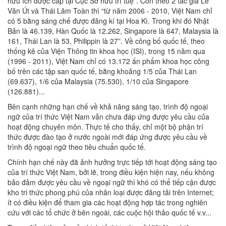
hữu ích được cấp tại Cục Sở hữu trí tuệ”. Còn theo 2 tác giả Lê
Văn Út và Thái Lâm Toàn thì “từ năm 2006 - 2010, Việt Nam chỉ
có 5 bằng sáng chế được đăng kí tại Hoa Kì. Trong khi đó Nhật
Bản là 46.139, Hàn Quốc là 12.262, Singapore là 647, Malaysia là
161, Thái Lan là 53, Philippin là 27”. Về công bố quốc tế, theo
thống kê của Viện Thông tin khoa học (ISI), trong 15 năm qua
(1996 - 2011), Việt Nam chỉ có 13.172 ấn phẩm khoa học công
bố trên các tập san quốc tế, bằng khoảng 1/5 của Thái Lan
(69.637), 1/6 của Malaysia (75.530), 1/10 của Singapore
(126.881)...
Bên cạnh những hạn chế về khả năng sáng tạo, trình độ ngoại
ngữ của trí thức Việt Nam vẫn chưa đáp ứng được yêu cầu của
hoạt động chuyên môn. Thực tế cho thấy, chỉ một bộ phận trí
thức được đào tạo ở nước ngoài mới đáp ứng được yêu cầu về
trình độ ngoại ngữ theo tiêu chuẩn quốc tế.
Chính hạn chế này đã ảnh hưởng trực tiếp tới hoạt động sáng tạo
của trí thức Việt Nam, bởi lẽ, trong điều kiện hiện nay, nếu không
bảo đảm được yêu cầu về ngoại ngữ thì khó có thể tiếp cận được
kho tri thức phong phú của nhân loại được đăng tải trên Internet;
ít có điều kiện để tham gia các hoạt động hợp tác trong nghiên
cứu với các tổ chức ở bên ngoài, các cuộc hội thảo quốc tế v.v...