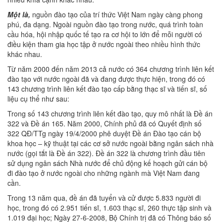
Một là,
nguồn đào tạo của trí thức Việt Nam ngày càng phong
phú, đa dạng. Ngoài nguồn đào tạo trong nước, quá trình toàn
cầu hóa, hội nhập quốc tế tạo ra cơ hội to lớn để mỗi người có
điều kiện tham gia học tập ở nước ngoài theo nhiều hình thức
khác nhau.
Từ năm 2000 đến năm 2013 cả nước có 364 chương trình liên kết
đào tạo với nước ngoài đã và đang được thực hiện, trong đó có
143 chương trình liên kết đào tạo cấp bằng thạc sĩ và tiến sĩ, số
liệu cụ thể như sau:
Trong số 143 chương trình liên kết đào tạo, quy mô nhất là Đề án
322 và Đề án 165. Năm 2000, Chính phủ đã có Quyết định số
322 QĐ/TTg ngày 19/4/2000 phê duyệt Đề án Đào tạo cán bộ
khoa học – kỹ thuật tại các cơ sở nước ngoài bằng ngân sách nhà
nước (gọi tắt là Đề án 322). Đề án 322 là chương trình đầu tiên
sử dụng ngân sách Nhà nước để chủ động kế hoạch gửi cán bộ
đi đào tạo ở nước ngoài cho những ngành mà Việt Nam đang
cần.
Trong 13 năm qua, đề án đã tuyển và cử được 5.833 người đi
học, trong đó có 2.951 tiến sĩ, 1.603 thạc sĩ, 260 thực tập sinh và
1.019 đại học; Ngày 27-6-2008, Bộ Chính trị đã có Thông báo số