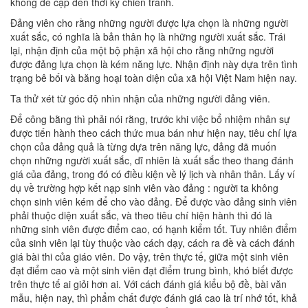
không đề cập đến thời kỳ chiến tranh.
Đảng viên cho rằng những người được lựa chọn là những người
xuất sắc, có nghĩa là bản thân họ là những người xuất sắc. Trái
lại, nhận định của một bộ phận xã hội cho rằng những người
được đảng lựa chọn là kém năng lực. Nhận định này dựa trên tình
trạng bê bối và băng hoại toàn diện của xã hội Việt Nam hiện nay.
Ta thử xét từ góc độ nhìn nhận của những người đảng viên.
Để công bằng thì phải nói rằng, trước khi việc bổ nhiệm nhân sự
được tiến hành theo cách thức mua bán như hiện nay, tiêu chí lựa
chọn của đảng quả là từng dựa trên năng lực, đảng đã muốn
chọn những người xuất sắc, dĩ nhiên là xuất sắc theo thang đánh
giá của đảng, trong đó có điều kiện về lý lịch và nhân thân. Lấy ví
dụ về trường hợp kết nạp sinh viên vào đảng : người ta không
chọn sinh viên kém để cho vào đảng. Để được vào đảng sinh viên
phải thuộc diện xuất sắc, và theo tiêu chí hiện hành thì đó là
những sinh viên được điểm cao, có hạnh kiểm tốt. Tuy nhiên điểm
của sinh viên lại tùy thuộc vào cách dạy, cách ra đề và cách đánh
giá bài thi của giáo viên. Do vậy, trên thực tế, giữa một sinh viên
đạt điểm cao và một sinh viên đạt điểm trung bình, khó biết được
trên thực tế ai giỏi hơn ai. Với cách đánh giá kiểu bộ đề, bài văn
mẫu, hiện nay, thì phẩm chất được đánh giá cao là trí nhớ tốt, khả