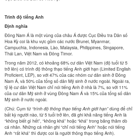
Trình độ tiếng Anh
Định nghĩa
Đông Nam Á là một vùng của châu Á được Cục Điều tra Dân số
Hoa Kỳ coi là khu vực gồm các nước Brunei, Myanmar,
Campuchia, Indonesia, Lào, Malaysia, Philippines, Singapore,
Thái Lan, Việt Nam và Đông Timor.
Trong năm 2012, có khoảng 68% cư dân Việt Nam (độ tuổi từ 5
trở lên) có trình độ thông thạo tiếng Anh giới hạn (Limited English
Proficient, LEP), so với 47% của các nhóm cư dân sinh ở Đông
Nam Á, và 50% của tổng số dân Mỹ sinh ở nước ngoài. Ngoài ra,
tỷ lệ cư dân Việt Nam chỉ nói tiếng Anh ở nhà là 7%, so với 11%
của cư dân Mỹ sinh ở vùng Đông Nam Á và 15% của tổng số dân
Mỹ sinh ở nước ngoài.
(Chú: Cụm từ
“trình độ thông thạo tiếng Anh giới hạn”
dùng để chỉ
bất kỳ người nào, từ 5 tuổi trở lên, đã ghi khả năng tiếng Anh là
“không biết gì hết”, “không khá” hoặc “khá” trong bảng thăm dò
cá nhân. Những cá nhân ghi “chỉ nói tiếng Anh” hoặc nói tiếng
Anh “rất khá” thì được coi là người thông thạo tiếng Anh).