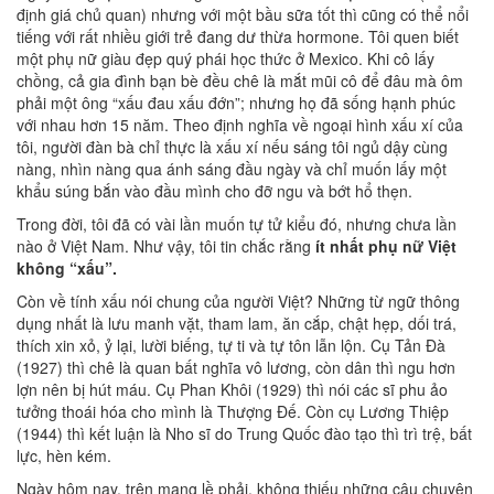
định giá chủ quan) nhưng với một bầu sữa tốt thì cũng có thể nổi
tiếng với rất nhiều giới trẻ đang dư thừa hormone. Tôi quen biết
một phụ nữ giàu đẹp quý phái học thức ở Mexico. Khi cô lấy
chồng, cả gia đình bạn bè đều chê là mắt mũi cô để đâu mà ôm
phải một ông “xấu đau xấu đớn”; nhưng họ đã sống hạnh phúc
với nhau hơn 15 năm. Theo định nghĩa về ngoại hình xấu xí của
tôi, người đàn bà chỉ thực là xấu xí nếu sáng tôi ngủ dậy cùng
nàng, nhìn nàng qua ánh sáng đầu ngày và chỉ muốn lấy một
khẩu súng bắn vào đầu mình cho đỡ ngu và bớt hổ thẹn.
Trong đời, tôi đã có vài lần muốn tự tử kiểu đó, nhưng chưa lần
nào ở Việt Nam. Như vậy, tôi tin chắc rằng
ít nhất phụ nữ Việt
không “xấu”
.
Còn về tính xấu nói chung của người Việt? Những từ ngữ thông
dụng nhất là lưu manh vặt, tham lam, ăn cắp, chật hẹp, dối trá,
thích xin xỏ, ỷ lại, lười biếng, tự ti và tự tôn lẫn lộn. Cụ Tản Đà
(1927) thì chê là quan bất nghĩa vô lương, còn dân thì ngu hơn
lợn nên bị hút máu. Cụ Phan Khôi (1929) thì nói các sĩ phu ảo
tưởng thoái hóa cho mình là Thượng Đế. Còn cụ Lương Thiệp
(1944) thì kết luận là Nho sĩ do Trung Quốc đào tạo thì trì trệ, bất
lực, hèn kém.
Ngày hôm nay, trên mạng lề phải, không thiếu những câu chuyện