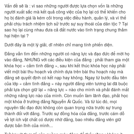
Vấn đề sẽ là : vì sao những người được lựa chọn vốn là những
người xuất sắc mà kết quả công việc của họ lại có thể khiến cho
họ bị đánh giá là kém cỏi trong việc điều hành, quản lý, và vì thế
phải chịu trách nhiệm lịch sử trước sự suy thoái của dân tộc ? Tại
sao họ lại cùng nhau đưa cả đất nước vào tình trạng chung thảm
hại hiện tại ?
Dưới đây là một lý giải, dĩ nhiên chỉ mang tính phiến diện.
Đảng vẫn tìm đến những người có năng lực và đạo đức để mời họ
vào đảng, NHƯNG với các điều kiện của đảng : phải tham gia một
khóa học « cảm tình đảng », sau khi kết thúc khóa học này phải
viết một bài thu hoạch và chính dựa trên bài thu hoạch này mà
đảng sẽ quyết định có kết nạp hay không. Ngay từ bước đầu tiên
của lớp « cảm tình đảng » này người đảng viên tương lai đã buộc
phải lựa chọn giữ lại « năng lực » nào cho mình và phải đánh mất
những năng lực nào của mình. Còn muốn làm lãnh đạo, phải học
một khóa ở trường đảng Nguyễn Ái Quốc. Và từ lúc đó, mọi
nguyên tắc đạo đức không còn quan trọng nữa trước sự trung
thành đối với đảng. Trước sự đồng hóa của đảng, trước cám dỗ
về lợi ích vật chất có được nhờ đảng, bao nhiêu đảng viên giữ
được bản lĩnh của mình...