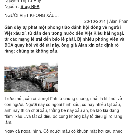
Nguyễn Thị Từ Huy
Nguồn :
Blog RFA
NGƯỜI VIỆT KHÔNG XẤU…
20/10/2014
|
Alan Phan
Gần đây tự phát một phong trào đánh hội đồng về người
Việt xấu xí, từ dân đen trong nước đến Việt Kiều hải ngoại,
từ các mạng lề trái đến báo lề phải. Bị nhiều phóng viên và
BCA quay hỏi về đề tài này, ông già Alan xin xác định rõ
ràng: chúng ta không xấu.
Trước hết, xấu xí là một tĩnh từ chung chung, nhất là khi nói về
con người. Người này có ngoại hình xấu, cô này nhiều tật xấu,
anh này thích chơi xấu, thằng bé này xấu ăn, bà lão kia đang
“làm” xấu…và tất cả điều đó cũng không bầy tỏ điều gì rõ ràng
lắm.
Ngay cả ngoại hình. Cô người mẫu có khuôn mặt hơi xấu (theo