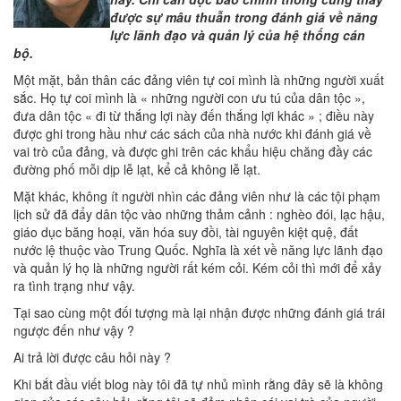
được sự mâu thuẫn trong đánh giá về năng
lực lãnh đạo và quản lý của hệ thống cán
bộ.
Một mặt, bản thân các đảng viên tự coi mình là những người xuất
sắc. Họ tự coi mình là « những người con ưu tú của dân tộc »,
đưa dân tộc « đi từ thắng lợi này đến thắng lợi khác » ; điều này
được ghi trong hầu như các sách của nhà nước khi đánh giá về
vai trò của đảng, và được ghi trên các khẩu hiệu chăng đầy các
đường phố mỗi dịp lễ lạt, kể cả không lễ lạt.
Mặt khác, không ít người nhìn các đảng viên như là các tội phạm
lịch sử đã đẩy dân tộc vào những thảm cảnh : nghèo đói, lạc hậu,
giáo dục băng hoại, văn hóa suy đồi, tài nguyên kiệt quệ, đất
nước lệ thuộc vào Trung Quốc. Nghĩa là xét về năng lực lãnh đạo
và quản lý họ là những người rất kém cỏi. Kém cỏi thì mới để xảy
ra tình trạng như vậy.
Tại sao cùng một đối tượng mà lại nhận được những đánh giá trái
ngược đến như vậy ?
Ai trả lời được câu hỏi này ?
Khi bắt đầu viết blog này tôi đã tự nhủ mình rằng đây sẽ là không