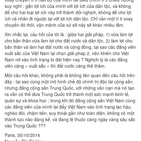
suy nghĩ : gắn lợi ích của mình với lợi ích của dân tộc, và không
để cho hai loại lợi ích này trở thành đối nghịch, không để cho lợi
ích cá nhân đi ngược lại với lợi ích dân tộc. Chỉ cần một tí ti xoay
chuyển đó thôi, vận mệnh của xứ sở này sẽ khác nhiều lắm.
Xin nhắc lại, câu hỏi của tôi là : giữa hai giải pháp, 1) vừa làm lợi
cho bản thân vừa làm lợi cho đất nước và dân tộc, 2) làm lợi cho
bản thân và làm hại đất nước và cộng đồng, tại sao các đảng viên
xuất sắc của Việt Nam lại chọn giải pháp 2, nên khiến cho Việt
Nam rơi vào tình trạng bi đát hiện nay ? Nghịch lý là các đảng
viên càng « xuất sắc » thì đất nước càng thê thảm.
Một câu hỏi khác, không phải là không liên quan đến câu hỏi trên
đây : tại sao cùng một mô hình chế độ chính trị độc tài cộng sản,
nhưng đảng cộng sản Trung Quốc, với những vấn nạn mà nó tạo
ra vẫn có thể đưa Trung Quốc trở thành một sức mạnh kinh tế,
quân sự và khoa học ; trong khi đó đảng cộng sản Việt Nam cùng
các đảng viên của mình lại đẩy Việt Nam vào tình trạng lạc hậu,
nghèo đói, chậm tiến, suy thoái gần như toàn diện, không có một
thành tựu nào đáng kể, và đang lệ thuộc càng ngày càng sâu sắc
vào Trung Quốc ???
Paris, 30/10/2014