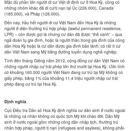
Mặc dù phần lớn người di cư Việt đi định cư ở Hoa Kỳ, cũng có
những nhóm khác đã di cư/tị nạn tại Úc (226.000), Canada
(185.000), và Pháp (128.000).
Đến nay, hầu hết người di cư Việt Nam đến Hoa Kỳ là những
người ở diện thường trú hợp pháp (lawful permanent residence,
LPR) – còn được gọi là nhưng cư dân đã được “thẻ xanh” – qua
ngả đoàn tụ gia đình, hoặc là người thân trong gia đình của công
dân Hoa Kỳ hoặc là cư dân được gia đình bảo lãnh; có rất ít cư
dân Việt Nam sang Mỹ bằng đường tuyển dụng nghề nghiệp.
Tính đến tháng Giêng năm 2012, cộng đồng cư dân Việt Nam có
những người nhập cư trái phép lớn thứ mười tại Hoa Kỳ. Ước tính
có khoảng 160.000 người Việt Nam đang cư trú tại Mỹ không có
giấy phép, bằng 1% của khoảng 11,4 triệu người nhập cư trái
phép đang cư trú tại Hoa Kỳ.
Định nghĩa
Cục Điều tra Dân số Hoa Kỳ định nghĩa cư dân sinh ở nước ngoài
là những cá nhân không có quốc tịch Mỹ khi chào đời. Dân Mỹ
sinh ở nước ngoài gồm những công dân nhập tịch, thường trú
nhân hợp pháp, người tị nạn (refugees and asylees), không-phải-