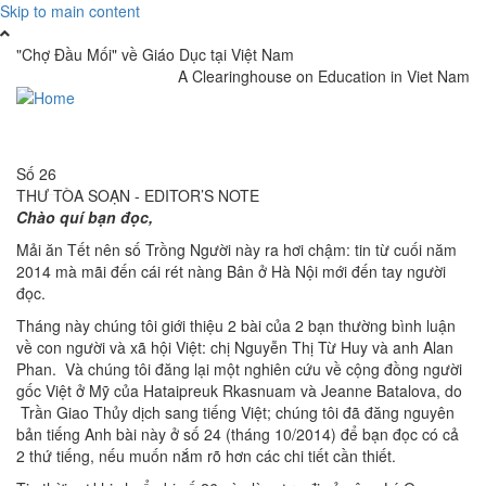
Skip to main content
"Chợ Đầu Mối" về Giáo Dục tại Việt Nam
A Clearinghouse on Education in Viet Nam
Toggle
navigati
Số 26
THƯ TÒA SOẠN - EDITOR’S NOTE
Chào quí bạn đọc,
Mải ăn Tết nên số Trồng Người này ra hơi chậm: tin từ cuối năm
2014 mà mãi đến cái rét nàng Bân ở Hà Nội mới đến tay người
đọc.
Tháng này chúng tôi giới thiệu 2 bài của 2 bạn thường bình luận
về con người và xã hội Việt: chị Nguyễn Thị Từ Huy và anh Alan
Phan. Và chúng tôi đăng lại một nghiên cứu về cộng đồng người
gốc Việt ở Mỹ của Hataipreuk Rkasnuam và Jeanne Batalova, do
Trần Giao Thủy dịch sang tiếng Việt; chúng tôi đã đăng nguyên
bản tiếng Anh bài này ở số 24 (tháng 10/2014) để bạn đọc có cả
2 thứ tiếng, nếu muốn nắm rõ hơn các chi tiết cần thiết.