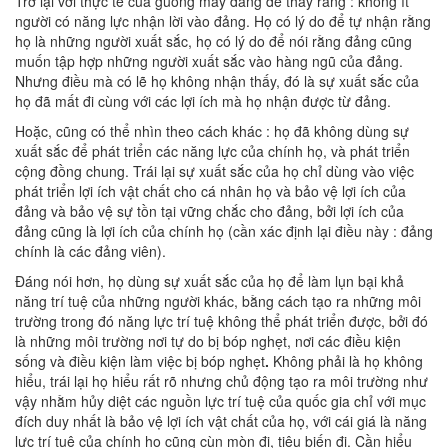
Trở lại với thực tế của guồng máy đảng để thấy rằng : không ít
người có năng lực nhận lời vào đảng. Họ có lý do để tự nhận rằng
họ là những người xuất sắc, họ có lý do để nói rằng đảng cũng
muốn tập hợp những người xuất sắc vào hàng ngũ của đảng.
Nhưng điều mà có lẽ họ không nhận thấy, đó là sự xuất sắc của
họ đã mất đi cùng với các lợi ích mà họ nhận được từ đảng.
Hoặc, cũng có thể nhìn theo cách khác : họ đã không dùng sự
xuất sắc để phát triển các năng lực của chính họ, và phát triển
cộng đồng chung. Trái lại sự xuất sắc của họ chỉ dùng vào việc
phát triển lợi ích vật chất cho cá nhân họ và bảo vệ lợi ích của
đảng và bảo vệ sự tồn tại vững chắc cho đảng, bởi lợi ích của
đảng cũng là lợi ích của chính họ (cần xác định lại điều này : đảng
chính là các đảng viên).
Đáng nói hơn, họ dùng sự xuất sắc của họ để làm lụn bại khả
năng trí tuệ của những người khác, bằng cách tạo ra những môi
trường trong đó năng lực trí tuệ không thể phát triển được, bởi đó
là những môi trường nơi tự do bị bóp nghẹt, nơi các điều kiện
sống và điều kiện làm việc bị bóp nghẹt
.
Không phải là họ không
hiểu, trái lại họ hiểu rất rõ nhưng chủ động tạo ra môi trường như
vậy nhằm hủy diệt các nguồn lực trí tuệ của quốc gia chỉ với mục
đích duy nhất là bảo vệ lợi ích vật chất của họ, với cái giá là năng
lực trí tuệ của chính họ cũng cùn mòn đi, tiêu biến đi. Cần hiểu