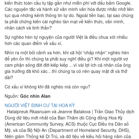
kiến thức toàn cầu tụ tập gần như miễn phí với dấu bấm Google.
Các nguyên tắc và hành xử văn minh văn hóa được nhắc nhở liên
tục qua những kênh thông tin tự do. Ngoài tiền bạc, tại sao chúng
ta phải chứng kiến cái nghèo tàn mạt về kiến thức, văn minh,
nhân cách và tinh thần?
Sự nghèo hèn tự nguyện của người Việt là điều chua xót nhiều
hơn các quan điểm về xấu xí.
Nhìn ra một bối cảnh xa hơn, khi xã hội “chấp nhận” nghèo hèn
để yên ổn thì chúng ta phải suy nghĩ điều gì? Khi một người vợ
cam phận sống đời đời kiếp kiếp …vì vài lợi ích cá nhân của ông
gia trưởng đã khô xác…thì chúng ta có nên quay mặt đi và thở
dài?
Có xấu xí không khi đã nghèo mà còn ngu?
Nguồn:
Góc nhìn Alan
NGƯỜI VIỆT ĐỊNH CƯ TẠI HOA KỲ
Hataipreuk Rkasnuam và Jeanne Batalova | Trần Giao Thủy dịch
Dùng dữ liệu mới nhất của Ban Thăm dò Cộng đồng Hoa Kỳ
(American Community Survey, ACS) thuộc Cục Điều tra Dân số
Mỹ, và của Bộ Nội An (Department of Homeland Security, DHS),
Niên giám Thống kê Di Trú, và dữ liệu về kiều hối hàng năm của