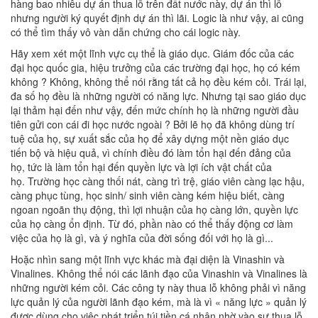
hàng bao nhiêu dự án thua lỗ trên đất nước này, dự án thì lỗ
nhưng người ký quyết định dự án thì lãi. Logic là như vậy, ai cũng
có thể tìm thấy vô vàn dẫn chứng cho cái logic này.
Hãy xem xét một lĩnh vực cụ thể là giáo dục. Giám đốc của các
đại học quốc gia, hiệu trưởng của các trường đại học, họ có kém
không ? Không, không thể nói rằng tất cả họ đều kém cỏi. Trái lại,
đa số họ đều là những người có năng lực. Nhưng tại sao giáo dục
lại thảm hại đến như vậy, đến mức chính họ là những người đầu
tiên gửi con cái đi học nước ngoài ? Bởi lẽ họ đã không dùng trí
tuệ của họ, sự xuất sắc của họ để xây dựng một nền giáo dục
tiến bộ và hiệu quả, vì chính điều đó làm tổn hại đến đảng của
họ, tức là làm tổn hại đến quyền lực và lợi ích vật chất của
họ. Trường học càng thối nát, càng trì trệ, giáo viên càng lạc hậu,
càng phục tùng, học sinh/ sinh viên càng kém hiệu biết, càng
ngoan ngoãn thụ động, thì lợi nhuận của họ càng lớn, quyền lực
của họ càng ổn định. Từ đó, phần nào có thể thấy động cơ làm
việc của họ là gì, và ý nghĩa của đời sống đối với họ là gì...
Hoặc nhìn sang một lĩnh vực khác mà đại diện là Vinashin và
Vinalines. Không thể nói các lãnh đạo của Vinashin và Vinalines là
những người kém cỏi. Các công ty này thua lỗ không phải vì năng
lực quản lý của người lãnh đạo kém, mà là vì « năng lực » quản lý
được dùng cho việc phát triển túi tiền cá nhân nhờ vào sự thua lỗ