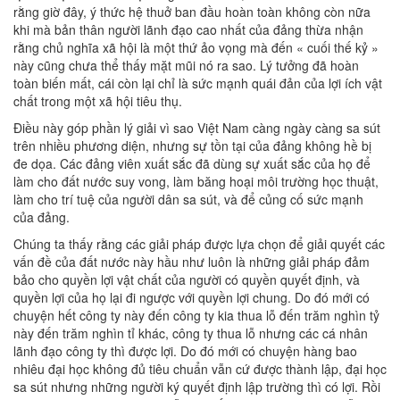
rằng giờ đây, ý thức hệ thuở ban đầu hoàn toàn không còn nữa
khi mà bản thân người lãnh đạo cao nhất của đảng thừa nhận
rằng chủ nghĩa xã hội là một thứ ảo vọng mà đến « cuối thế kỷ »
này cũng chưa thể thấy mặt mũi nó ra sao. Lý tưởng đã hoàn
toàn biến mất, cái còn lại chỉ là sức mạnh quái đản của lợi ích vật
chất trong một xã hội tiêu thụ.
Điều này góp phần lý giải vì sao Việt Nam càng ngày càng sa sút
trên nhiều phương diện, nhưng sự tồn tại của đảng không hề bị
đe dọa. Các đảng viên xuất sắc đã dùng sự xuất sắc của họ để
làm cho đất nước suy vong, làm băng hoại môi trường học thuật,
làm cho trí tuệ của người dân sa sút, và để củng cố sức mạnh
của đảng.
Chúng ta thấy rằng các giải pháp được lựa chọn để giải quyết các
vấn đề của đất nước này hầu như luôn là những giải pháp đảm
bảo cho quyền lợi vật chất của người có quyền quyết định, và
quyền lợi của họ lại đi ngược với quyền lợi chung. Do đó mới có
chuyện hết công ty này đến công ty kia thua lỗ đến trăm nghìn tỷ
này đến trăm nghìn tỉ khác, công ty thua lỗ nhưng các cá nhân
lãnh đạo công ty thì được lợi. Do đó mới có chuyện hàng bao
nhiêu đại học không đủ tiêu chuẩn vẫn cứ được thành lập, đại học
sa sút nhưng những người ký quyết định lập trường thì có lợi. Rồi