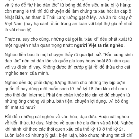
và lý do để “tự hào dân tộc” từ bóng đá đến siêu mẫu bị lộ hàng;
còn mạng lề trái thì đủ chuyện để làm chúng ta xấu hổ: ăn cắp ở
Nhật Bản, ăn tham ở Thái Lan; lưởng gạt ở Mỹ…và ăn rồi chạy ở
Việt Nam (hay hạ cánh ở ẩn trong an toàn với biệt thự giá rẻ nhất
là vài chục tỷ).
Thực ra, suy cho cùng, những cái gọi là “xấu xí” đều phát xuất từ
một nguyên nhân quan trọng nhất:
người Việt ta rất nghèo
.
Nghèo tiền bạc là một chuyện thấy rõ qua lịch sử. “Bần cùng sinh
đạo tặc” nên cả dân tộc và quốc gia loay hoay hoài 80 năm qua
với vụ đi xin đi vay. Không được thì cướp giật rồi đổ thừa cho cái
“nghèo tiền” của mình.
Nghèo đến độ phải dựng tượng thánh cho những tay bịp bợm
quốc tế hay dùng một cuốn sách từ thế kỷ 18 làm kim chỉ nam
cho thời đại Internet. Phải ôm chân khóc lóc xin xỏ đủ chuyện từ
những ông chồng vũ phu, bần tiện, chuyên lợi dụng…vì bỏ ông
thì mất sổ hưu?
Rồi đến những cái nghèo về văn hóa, đạo đức. Hoặc cái nghèo
về kiến thức, tư duy. Nghèo về quan hệ gia đình và xã hội. Nghèo
khi hành xử theo các thói quen xấu của thế kỷ 19 ở thế kỷ 21.
Luôn luôn có những lý giải, biện luận, bào chữa; nhưng tất cả chỉ