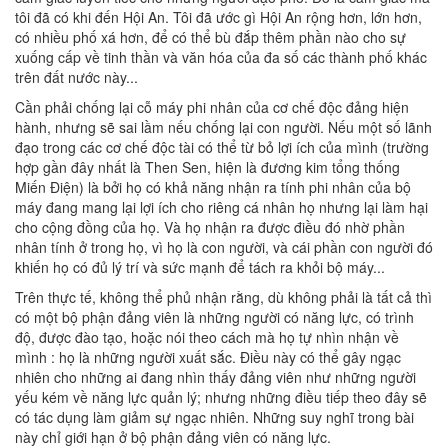
tôi đã có khi đến Hội An. Tôi đã ước gì Hội An rộng hơn, lớn hơn,
có nhiều phố xá hơn, để có thể bù đắp thêm phần nào cho sự
xuống cấp về tinh thần và văn hóa của đa số các thành phố khác
trên đất nước này...
Cần phải chống lại cỗ máy phi nhân của cơ chế độc đảng hiện
hành, nhưng sẽ sai lầm nếu chống lại con người. Nếu một số lãnh
đạo trong các cơ chế độc tài có thể từ bỏ lợi ích của mình (trường
hợp gần đây nhất là Then Sen, hiện là đương kim tổng thống
Miến Điện) là bởi họ có khả năng nhận ra tính phi nhân của bộ
máy đang mang lại lợi ích cho riêng cá nhân họ nhưng lại làm hại
cho cộng đồng của họ. Và họ nhận ra được điều đó nhờ phần
nhân tính ở trong họ, vì họ là con người, và cái phần con người đó
khiến họ có đủ lý trí và sức mạnh để tách ra khỏi bộ máy...
Trên thực tế, không thể phủ nhận rằng, dù không phải là tất cả thì
có một bộ phận đảng viên là những người có năng lực, có trình
độ, được đào tạo, hoặc nói theo cách mà họ tự nhìn nhận về
mình : họ là những người xuất sắc. Điều này có thể gây ngạc
nhiên cho những ai đang nhìn thấy đảng viên như những người
yếu kém về năng lực quản lý; nhưng những điều tiếp theo đây sẽ
có tác dụng làm giảm sự ngạc nhiên. Những suy nghĩ trong bài
này chỉ giới hạn ở bộ phận đảng viên có năng lực.