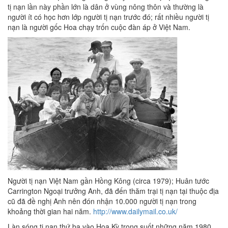
tị nạn lần này phần lớn là dân ở vùng nông thôn và thường là
người ít có học hơn lớp người tị nạn trước đó; rất nhiều người tị
nạn là người gốc Hoa chạy trốn cuộc đàn áp ở Việt Nam.
Người tị nạn Việt Nam gần Hồng Kông (circa 1979); Huân tước
Carrington Ngoại trưởng Anh, đã đến thăm trại tị nạn tại thuộc địa
cũ đã đề nghị Anh nên đón nhận 10.000 người tị nạn trong
khoảng thời gian hai năm.
http://www.dailymail.co.uk/
Làn sóng tị nạn thứ ba vào Hoa Kỳ trong suốt những năm 1980