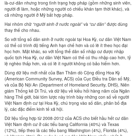
là-cư-dân nhưng trong tình trạng hợp pháp (gồm những sinh viên,
người đi làm, hoặc những người có chiếu khán tạm thời khác), và
cả những người ở Mỹ bất hợp pháp.
Hai nhóm chữ
“người sinh ở nước ngoài”
và
“cư dân”
được dùng
thay thế cho nhau.
So với tổng số dân sinh ở nước ngoài tại Hoa Kỳ, cư dân Việt Nam
có thể có trình độ tiếng Anh hạn chế hơn và có lẽ ít theo học đại
học hơn. Mặt khác, so với tổng thể dân số nhập cư được nhập
quốc tịch Hoa Kỳ, cư dân Việt Nam có thể có thu nhập cao hơn, tỷ
lệ nghèo thấp hơn, và có lẽ ít người không có bảo hiểm hơn.
Dùng dữ liệu mới nhất của Ban Thăm dò Cộng đồng Hoa Kỳ
(American Community Survey, ACS) của Cục Điều tra Dân số Mỹ,
và của Bộ Nội An (Department of Homeland Security, DHS), Niên
giám Thống kê Di Trú, và dữ liệu về kiều hối hàng năm của Ngân
hàng Thế giới, bài tóm lược này trình bày những con số về người
Việt Nam định cư tại Hoa Kỳ, chú trọng vào số dân, phân bố địa
lý, các đặc điểm kinh tế xã hội.
Dữ liệu tổng hợp từ 2008-2012 của ACS cho biết hầu hết cư dân
Việt Nam định cư ở các tiểu bang California (40%) và Texas
(12%), tiếp theo là các tiểu bang Washington (4%), Florida (4%),