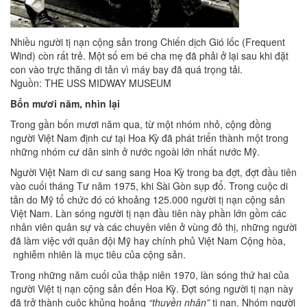
Nhiều người tị nạn cộng sản trong Chiến dịch Gió lốc (Frequent
Wind) còn rất trẻ. Một số em bé cha mẹ đã phải ở lại sau khi đặt
con vào trực thăng di tản vì máy bay đã quá trọng tải.
Nguồn: THE USS MIDWAY MUSEUM
Bốn mươi năm, nhìn lại
Trong gần bốn mươi năm qua, từ một nhóm nhỏ, cộng đồng
người Việt Nam định cư tại Hoa Kỳ đã phát triển thành một trong
những nhóm cư dân sinh ở nước ngoài lớn nhất nước Mỹ.
Người Việt Nam di cư sang sang Hoa Kỳ trong ba đợt, đợt đầu tiên
vào cuối tháng Tư năm 1975, khi Sài Gòn sụp đổ. Trong cuộc di
tản do Mỹ tổ chức đó có khoảng 125.000 người tị nạn cộng sản
Việt Nam. Làn sóng người tị nạn đầu tiên này phần lớn gồm các
nhân viên quân sự và các chuyên viên ở vùng đô thị, những người
đã làm việc với quân đội Mỹ hay chính phủ Việt Nam Cộng hòa,
nghiễm nhiên là mục tiêu của cộng sản.
Trong những năm cuối của thập niên 1970, làn sóng thứ hai của
người Việt tị nạn cộng sản đến Hoa Kỳ. Đợt sóng người tị nạn này
đã trở thành cuộc khủng hoảng
“thuyền nhân”
tị nạn. Nhóm người