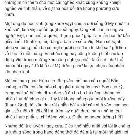
chứng minh thêm cho một cái nghèo khác cũng khủng khiếp:
nghèo về tinh thần, về sự tha hóa dối trá không phương cứu
chữa.
Một ông du học sinh (ông khoe vậy) chê là đời sống ở Mỹ như “tù
khổ sai”, làm việc quần quật suốt ngày. Ông kết luận là ông và
người Việt, dân chủ, à quên, “hạnh phúc” gấp trăm lần bọn tư bản
giẫy chết. Dĩ nhiên, một bà già bán vé số ở Việt Nam sẽ hạnh
phúc vô cùng, nếu bà có một người con “làm tù khổ sai” gởi tiền
về tiếp tế mỗi tháng. Và chắc ông này cũng không biết các lao
động Việt trong những khu công nghiệp phải “khổ sai” như thế
nào mỗi ngày? Tù khổ sai Mỹ dường như là lựa chọn của phần
lớn nhân loại.
Một vài bạn phản biện cho rằng vào thời bao cấp ngoài Bắc,
chúng ta đâu có văn hóa chụp giựt như ngày nay? Suy cho kỹ,
trong một xã hội chỉ đi xe đạp và ăn bo bo thì cũng không có
nhiều thứ để chụp giựt. Tuy tôi không sống qua môi trường này
(thank God), tôi vẫn đọc rất nhiều hồi ức từ các nhà văn, các học
giả…về một xã hội dối trá, trên lạy dưới đạp, tham nhũng tem
phiếu thực phẩm…chỉ đáng vài xu. Chắc họ hoang tưởng hết?
Nhưng đó là chuyện ngày xưa. Điều khó hiểu nhất với tôi là chúng
ta không sống trong hang động thời đồ đá mà tại một thế giới nơi