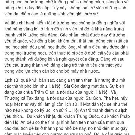
năng học thuộc lòng, chứ không phải sự thông minh, sáng tạo và
năng lực tư duy độc lập. Tuy vậy, không loại trừ việc những sinh
viên đạt điểm cao là những sinh viên giỏi thực sự.
Và tiêu chí hạnh kiểm tốt ở trường học chúng ta đồng nghĩa với
khả năng vâng lời, ở trình độ sinh viên thì đó là khả năng trung
thành với lý tưởng của đảng. Các phẩm chất được dạy ở trường:
yêu tổ quốc, yêu đồng bào, khiêm tốn, thật thà, dũng cảm (tất cả
mọi học sinh đều phải học thuộc lòng, vì năm điều này được dán
trong mọi trường học), trên thực tế bị xếp ở dưới cái yêu cầu phải
trung thành với đường lối và nghị quyết của đảng. Càng về sau,
yêu cầu trung thành với đảng càng trở thành tiêu chí thiết yếu
trong việc lựa chọn cán bộ cho bộ máy nhà nước...
Lịch sử, quá khứ, bản sắc, các giá trị tinh thần là những thứ mà
các thành phố lớn như Hà Nội, Sài Gòn đang mất dần. Sự biến
dạng của chùa Trăm Gian là nỗi đau của người Hà Nội. Và
Thương xá Tax đang là nỗi đau của người Sài Gòn. Phá hết, hủy
hoại hết như vậy thì làm gì còn lịch sử !!! Một dân tộc sẽ như thế
nào nếu không có ký ức lịch sử ?... Hội An trở thành điểm du lịch
yêu thích... Du khách Nhật, du khách Trung Quốc, du khách Pháp
đến Hội An đều có thể tìm lại hình ảnh tiền nhân của mình qua
các dấu tích để lại ở thành phố nhỏ bé này, nó nhỏ đến mức gây
cảm giác luyến tiếc cho những người dạo phố. Đó là cảm giác mà