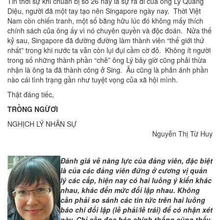
Tin thời sự khi chuẩn bị số 26 này là sự ra đi của ông Lý Quang
Diệu, người đã một tay tạo nên Singapore ngày nay. Thời Việt
Nam còn chiến tranh, một số bằng hữu lúc đó không mấy thích
chính sách của ông ấy vì nó chuyên quyền và độc đoán. Nửa thế
kỷ sau, Singapore đã đường đường làm thành viên “thế giới thứ
nhất” trong khi nước ta vẫn còn lụi đụi cầm cờ đỏ. Không ít người
trong số những thành phần “chê” ông Lý bây giờ cũng phải thừa
nhận là ông ta đã thành công ở Sing. Âu cũng là phản ánh phần
nào cái tình trạng gần như tuyệt vọng của xã hội mình.
Thật đáng tiếc,
TRỒNG NGỪƠI
NGHỊCH LÝ NHÂN SỰ
Nguyễn Thị Từ Huy
Đánh giá về năng lực của đảng viên, đặc biệt
là của các đảng viên đứng ở cương vị quản
lý các cấp, hiện nay có hai luồng ý kiến khác
nhau, khác đến mức đối lập nhau. Không
cần phải so sánh các tin tức trên hai luồng
báo chí đối lập (lề phải/lề trái) để có nhận xét
này. Chỉ cần đọc báo chính thống cũng thấy