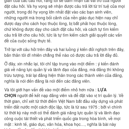
gian của các câu hỏi, rằng tôi sẽ đảm nhận cái vai trò của người
đặt câu hỏi. Và hy vọng sẽ nhận được câu trả lời từ trí tuệ của mọi
người, trong đó hy vọng lớn nhất đặt vào các bạn sinh viên,
những người mà trong bối cảnh của nền giáo dục hiện nay chỉ
được dạy cho cách học thuộc lòng, bị bắt phải học thuộc lòng,
chứ không được dạy cho cách đặt câu hỏi, và cách tự tìm kiếm
câu trả lời cho câu hỏi, tức là tự tìm kiếm cách giải quyết các vấn
đề của cuộc sống thực tế.
Trở lại với câu hỏi trên đây và hai luồng ý kiến đối nghịch trên đây,
bản thân tôi dĩ nhiên chẳng thể nào có được câu trả lời đầy đủ.
Ở đây, xin nhắc lại, tôi chỉ tập trung vào một điểm : ý kiến đánh
giá về năng lực quản lý và lãnh đạo của đảng, mà đảng thì không
trừu tượng, trái lại đảng hiện thân trong các thành viên của đảng,
nghĩa là nói đến đảng là nói đến các đảng viên.
Và tôi giới hạn vấn đề vào một điểm nhỏ hơn nữa :
LỰA
CHỌN
người để kết nạp đảng viên và để đặt vào vị trí quản lý. Về
thời gian, chỉ xét từ thời điểm Việt Nam bắt đầu xây dựng và phát
triển đất nước một cách độc lập, tức là từ sau 1975 ; bởi vì chính
từ thời kỳ này mới có thể đánh giá năng lực quản lý và lãnh đạo
công cuộc tái thiết và phát triển quốc gia trong hòa bình, về mọi
mặt : kinh tế, giáo dục, văn hóa, khoa học…, nghĩa là bài này