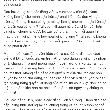
của công ty.
Câu hỏi là : tại sao các đảng viên « xuất sắc » của Việt Nam
không làm lợi cho mình dựa trên sự phát triển của đơn vị, dựa
trên sự lớn mạnh của công ty, mà lại làm lợi cho mình dựa trên sự
phá sản của công ty ? Tại sao mối quan hệ giữa lợi ích cá nhân
và lợi ích chung lại được họ xây dựng thành một mối quan hệ
mâu thuẫn, lợi ích riêng hủy hoại lợi ích chung ? Tại sao họ không
đặt hai loại lợi ích này trong một mối quan hệ tương hỗ, cả hai
cùng phát triển ?
Mong muốn các đảng viên (đặc biệt là các đảng viên cao cấp)
biết đặt lợi ích quốc gia lên trên lợi ích của đảng và lợi ích cá nhân
phải chăng chỉ là một mong muốn huyễn tưởng ? Nó tạo ra một
viễn cảnh cũng mang tính chất ảo như cái viễn cảnh chủ nghĩa xã
hội mà thôi. Không cần đảng đặt quyền lợi của dân tộc cao hơn
quyền lợi riêng của đảng, chỉ cần các đảng viên đặt quyền lợi dân
tộc ngang bằng quyền lợi riêng của mình, thì có lẽ Việt Nam đã có
một hình ảnh khá hơn rất nhiều hình ảnh mà ngày nay chúng ta
đang có.
Liệu các đảng viên, nhất là các đảng viên ở cương vị lãnh đạo cao
cấp (cũng như mọi người nói chung trong xã hội hiện thời) có thể
xoay chuyển tí ti não bộ của mình để điều chỉnh tí ti chiều hướng