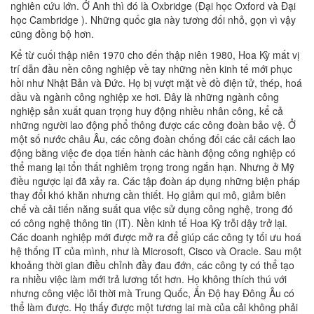
nghiên cứu lớn. Ở Anh thì đó là Oxbridge (Đại học Oxford và Đại
học Cambridge ). Những quốc gia này tương đối nhỏ, gọn vì vậy
cũng đồng bộ hơn.
Kể từ cuối thập niên 1970 cho đến thập niên 1980, Hoa Kỳ mất vị
trí dẫn đầu nền công nghiệp về tay những nền kinh tế mới phục
hồi như Nhật Bản và Đức. Họ bị vượt mặt về đồ điện tử, thép, hoá
dầu và ngành công nghiệp xe hơi. Đây là những ngành công
nghiệp sản xuất quan trọng huy động nhiều nhân công, kể cả
những người lao động phổ thông được các công đoàn bảo vệ. Ở
một số nước châu Âu, các công đoàn chống đối các cải cách lao
động bằng việc đe dọa tiến hành các hành động công nghiệp có
thể mang lại tổn thất nghiêm trọng trong ngắn hạn. Nhưng ở Mỹ
điều ngược lại đã xảy ra. Các tập đoàn áp dụng những biện pháp
thay đổi khó khăn nhưng cần thiết. Họ giảm qui mô, giảm biên
chế và cải tiến năng suất qua việc sử dụng công nghệ, trong đó
có công nghệ thông tin (IT). Nền kinh tế Hoa Kỳ trỗi dậy trở lại.
Các doanh nghiệp mới được mở ra để giúp các công ty tối ưu hoá
hệ thống IT của mình, như là Microsoft, Cisco và Oracle. Sau một
khoảng thời gian điều chỉnh đầy đau đớn, các công ty có thể tạo
ra nhiều việc làm mới trả lương tốt hơn. Họ không thích thú với
nhưng công việc lỗi thời mà Trung Quốc, Ấn Độ hay Đông Âu có
thể làm được. Họ thấy được một tương lai mà của cải không phải