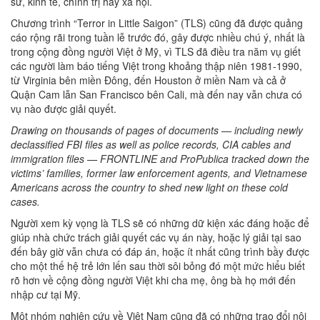
sử, kinh tế, chính trị hay xã hội.
Chương trình “Terror in Little Saigon” (TLS) cũng đã được quảng
cáo rộng rãi trong tuần lễ trước đó, gây được nhiều chú ý, nhất là
trong cộng đồng người Việt ở Mỹ, vì TLS đã điều tra năm vụ giết
các người làm báo tiếng Việt trong khoảng thập niên 1981-1990,
từ Virginia bên miền Đông, đến Houston ở miền Nam và cả ở
Quận Cam lẫn San Francisco bên Cali, mà đến nay vẫn chưa có
vụ nào được giải quyết.
Drawing on thousands of pages of documents — including newly
declassified FBI files as well as police records, CIA cables and
immigration files — FRONTLINE and ProPublica tracked down the
victims’ families, former law enforcement agents, and Vietnamese
Americans across the country to shed new light on these cold
cases.
Người xem kỳ vọng là TLS sẽ có những dữ kiện xác đáng hoặc để
giúp nhà chức trách giải quyết các vụ án này, hoặc lý giải tại sao
đến bây giờ vẫn chưa có đáp án, hoặc ít nhất cũng trình bầy được
cho một thế hệ trẻ lớn lến sau thời sôi bỏng đó một mức hiểu biết
rõ hơn về cộng đồng người Việt khi cha mẹ, ông bà họ mới đến
nhập cư tại Mỹ.
Một nhóm nghiên cứu về Việt Nam cũng đã có những trao đổi nội