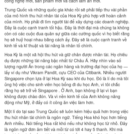
công nghệ mới, sản phẩm mới và cách làm ăn mới.
Trung Quốc và những quốc gia khác rồi sẽ phải tiếp thu vài phần
của mô hình thu hút nhân tài của Hoa Kỳ phù hợp với hoàn cảnh
của mình. Họ phải đi tìm người tài để xây dựng các doanh nghiệp.
Đây là cuộc cạnh tranh tối hậu. Đây là thời đại mà chúng ta không
còn có các cuộc đua quân sự giữa các cường quốc vì họ biết rằng
họ sẽ huỷ hoại nhau bằng cách ấy. Đây sẽ là cuộc cạnh tranh về
kinh tế và kĩ thuật và tài năng là nhân tố chính.
Hoa Kỳ là một xã hội thu hút và giữ chân được nhân tài. Họ chiêu
dụ được những tài năng bậc nhất từ Châu Á. Hãy nhìn vào số
lượng người Ấn trong các ngân hàng và trường đại học của họ —
lấy ví dụ như Vikram Pandit, cựu CEO của Citibank. Nhiều người
Singapore chọn lựa ở lại Hoa Kỳ sau khi du học. Đó là lí do mà tôi
ủng hộ việc cho sinh viên học bổng đi du học Anh, vì tôi chắc
rằng họ sẽ trở về Singapore . Ở Anh, bạn không ở lại vì bạn
không được chào đón. Và vì nền kinh tế của Anh không năng
động như Mỹ, ở đấy có ít công ăn việc làm hơn.
Một lí do tại sao Trung Quốc sẽ luôn kém hiệu quả hơn trong việc
thu hút nhân tài chính là ngôn ngữ. Tiếng Hoa khó học hơn tiếng
Anh nhiều. Nói tiếng Hoa rất khó nếu như không học từ nhỏ. Đây
là ngôn ngữ đơn âm tiết và mỗi từ có tới 4 hay 5 thanh. Khi mà