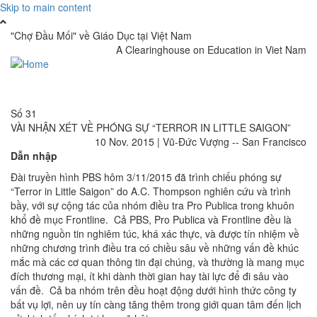
Skip to main content
"Chợ Đầu Mối" về Giáo Dục tại Việt Nam
A Clearinghouse on Education in Viet Nam
Toggle
navigati
Số 31
VÀI NHẬN XÉT VỀ PHÓNG SỰ “TERROR IN LITTLE SAIGON”
10 Nov. 2015
|
Vũ-Đức Vượng -- San Francisco
Dẫn nhập
Đài truyền hình PBS hôm 3/11/2015 đã trình chiếu phóng sự
“Terror in Little Saigon” do A.C. Thompson nghiên cứu và trình
bầy, với sự cộng tác của nhóm điều tra Pro Publica trong khuôn
khổ đề mục Frontline. Cả PBS, Pro Publica và Frontline đều là
những nguồn tin nghiêm túc, khá xác thực, và được tín nhiệm về
những chương trình điều tra có chiều sâu về những vấn đề khúc
mắc mà các cơ quan thông tin đại chúng, và thường là mang mục
đích thương mại, ít khi dành thời gian hay tài lực để đi sâu vào
vấn đề. Cả ba nhóm trên đều hoạt động dưới hình thức công ty
bất vụ lợi, nên uy tín càng tăng thêm trong giới quan tâm đến lịch