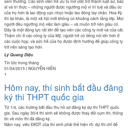
xem thường. Các sinh viên trẻ ưu tú mơ ước trở thành luật sư, bác
sĩ và trí thức – những người được ngưỡng mộ vì trí tuệ và đầu óc
của họ hơn là lao động cực nhọc hoặc lao động tay chân. Hoa Kỳ
thì lại khác, là một xã hội mới không có khoảng cách tầng lớp. Mọi
người đều ngưỡng mộ việc làm giàu – và muốn trở nên giàu có.
Đây là một động lực rất lớn để tạo nên các công ty mới và của cải.
Thậm chí ở các công ty của Mỹ, người trẻ có tiếng nói lớn hơn ở
các cuộc họp, và sức trẻ của họ được định hướng để giúp công ty
trở nên sáng tạo hơn.
Lý Quang Diệu
Tin tức trong tháng
01/04/2015
|
NGUYỄN HIỀN
1
Hôm nay, thí sinh bắt đầu đăng
ký thi THPT quốc gia
Từ 1/4, các trường bắt đầu thu hồ sơ đăng ký dự thi THPT quốc
gia. Sau ngày 30/4 thí sinh sẽ không được thay đổi cụm thi, thông
tin về môn thi đã đăng ký.
Năm nay, viêc ĐKDT của thí sinh phải thể hiện rõ: dự thi chỉ để