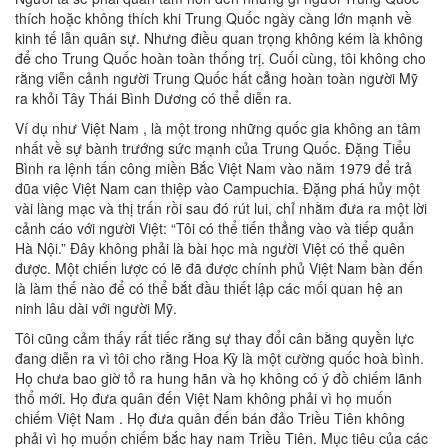
thích hoặc không thích khi Trung Quốc ngày càng lớn mạnh về
kinh tế lẫn quân sự. Nhưng điều quan trọng không kém là không
để cho Trung Quốc hoàn toàn thống trị. Cuối cùng, tôi không cho
rằng viễn cảnh người Trung Quốc hất cẳng hoàn toàn người Mỹ
ra khỏi Tây Thái Bình Dương có thể diễn ra.
Ví dụ như Việt Nam , là một trong những quốc gia không an tâm
nhất về sự bành trướng sức mạnh của Trung Quốc. Đặng Tiểu
Bình ra lệnh tấn công miền Bắc Việt Nam vào năm 1979 để trả
đũa việc Việt Nam can thiệp vào Campuchia. Đặng phá hủy một
vài làng mạc và thị trấn rồi sau đó rút lui, chỉ nhằm đưa ra một lời
cảnh cáo với người Việt: “Tôi có thể tiến thẳng vào và tiếp quản
Hà Nội.” Đây không phải là bài học mà người Việt có thể quên
được. Một chiến lược có lẽ đã được chính phủ Việt Nam bàn đến
là làm thế nào để có thể bắt đầu thiết lập các mối quan hệ an
ninh lâu dài với người Mỹ.
Tôi cũng cảm thấy rất tiếc rằng sự thay đổi cân bằng quyền lực
đang diễn ra vì tôi cho rằng Hoa Kỳ là một cường quốc hoà bình.
Họ chưa bao giờ tỏ ra hung hãn và họ không có ý đồ chiếm lãnh
thổ mới. Họ đưa quân đến Việt Nam không phải vì họ muốn
chiếm Việt Nam . Họ đưa quân đến bán đảo Triều Tiên không
phải vì họ muốn chiếm bắc hay nam Triều Tiên. Mục tiêu của các