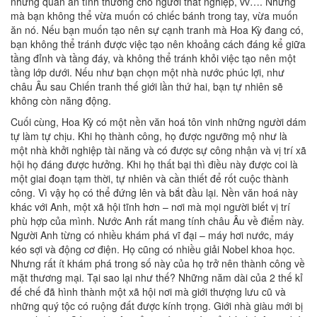
những quán ăn tình thương cho người thất nghiệp, vv…. Nhưng
mà bạn không thể vừa muốn có chiếc bánh trong tay, vừa muốn
ăn nó. Nếu bạn muốn tạo nên sự cạnh tranh mà Hoa Kỳ đang có,
bạn không thể tránh được việc tạo nên khoảng cách đáng kể giữa
tầng đỉnh và tầng đáy, và không thể tránh khỏi việc tạo nên một
tầng lớp dưới. Nếu như bạn chọn một nhà nước phúc lợi, như
châu Âu sau Chiến tranh thế giới lần thứ hai, bạn tự nhiên sẽ
không còn năng động.
Cuối cùng, Hoa Kỳ có một nền văn hoá tôn vinh những người dám
tự làm tự chịu. Khi họ thành công, họ được ngưỡng mộ như là
một nhà khởi nghiệp tài năng và có được sự công nhận và vị trí xã
hội họ đáng được hưởng. Khi họ thất bại thì điều này được coi là
một giai đoạn tạm thời, tự nhiên và cần thiết để rốt cuộc thành
công. Vì vậy họ có thể đứng lên và bắt đầu lại. Nền văn hoá này
khác với Anh, một xã hội tĩnh hơn – nơi mà mọi người biết vị trí
phù hợp của mình. Nước Anh rất mang tính châu Âu về điểm này.
Người Anh từng có nhiều khám phá vĩ đại – máy hơi nước, máy
kéo sợi và động cơ điện. Họ cũng có nhiều giải Nobel khoa học.
Nhưng rất ít khám phá trong số này của họ trở nên thành công về
mặt thương mại. Tại sao lại như thế? Những năm dài của 2 thế kỉ
đế chế đã hình thành một xã hội nơi mà giới thượng lưu cũ và
những quý tộc có ruộng đất được kính trọng. Giới nhà giàu mới bị