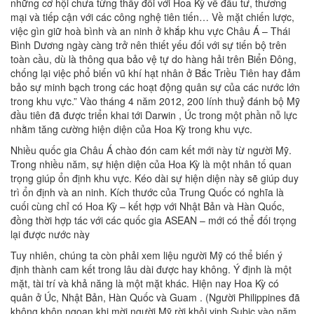
những cơ hội chưa từng thấy đối với Hoa Kỳ về đầu tư, thương
mại và tiếp cận với các công nghệ tiên tiến… Về mặt chiến lược,
việc gìn giữ hoà bình và an ninh ở khắp khu vực Châu Á – Thái
Bình Dương ngày càng trở nên thiết yếu đối với sự tiến bộ trên
toàn cầu, dù là thông qua bảo vệ tự do hàng hải trên Biển Đông,
chống lại việc phổ biến vũ khí hạt nhân ở Bắc Triều Tiên hay đảm
bảo sự minh bạch trong các hoạt động quân sự của các nước lớn
trong khu vực.” Vào tháng 4 năm 2012, 200 lính thuỷ đánh bộ Mỹ
đầu tiên đã được triển khai tới Darwin , Úc trong một phần nỗ lực
nhằm tăng cường hiện diện của Hoa Kỳ trong khu vực.
Nhiều quốc gia Châu Á chào đón cam kết mới này từ người Mỹ.
Trong nhiều năm, sự hiện diện của Hoa Kỳ là một nhân tố quan
trọng giúp ổn định khu vực. Kéo dài sự hiện diện này sẽ giúp duy
trì ổn định và an ninh. Kích thước của Trung Quốc có nghĩa là
cuối cùng chỉ có Hoa Kỳ – kết hợp với Nhật Bản và Hàn Quốc,
đồng thời hợp tác với các quốc gia ASEAN – mới có thể đối trọng
lại được nước này
Tuy nhiên, chúng ta còn phải xem liệu người Mỹ có thể biến ý
định thành cam kết trong lâu dài được hay không. Ý định là một
mặt, tài trí và khả năng là một mặt khác. Hiện nay Hoa Kỳ có
quân ở Úc, Nhật Bản, Hàn Quốc và Guam . (Người Philippines đã
không khôn ngoan khi mời người Mỹ rời khỏi vịnh Subic vào năm