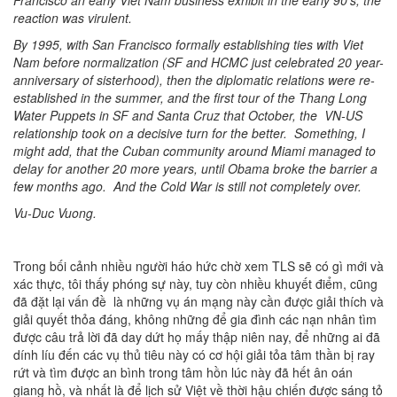
Francisco an early Viet Nam business exhibit in the early 90's, the
reaction was virulent.
By 1995, with San Francisco formally establishing ties with Viet
Nam before normalization (SF and HCMC just celebrated 20 year-
anniversary of sisterhood), then the diplomatic relations were re-
established in the summer, and the first tour of the Thang Long
Water Puppets in SF and Santa Cruz that October, the VN-US
relationship took on a decisive turn for the better. Something, I
might add, that the Cuban community around Miami managed to
delay for another 20 more years, until Obama broke the barrier a
few months ago. And the Cold War is still not completely over.
Vu-Duc Vuong.
Trong bối cảnh nhiều người háo hức chờ xem TLS sẽ có gì mới và
xác thực, tôi thấy phóng sự này, tuy còn nhiều khuyết điểm, cũng
đã đặt lại vấn đề là những vụ án mạng này cần được giải thích và
giải quyết thỏa đáng, không những để gia đình các nạn nhân tìm
được câu trả lời đã day dứt họ mấy thập niên nay, để những ai đã
dính líu đến các vụ thủ tiêu này có cơ hội giải tỏa tâm thần bị ray
rứt và tìm được an bình trong tâm hồn lúc này đã hết ân oán
giang hồ, và nhất là để lịch sử Việt về thời hậu chiến được sáng tỏ