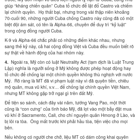
giúp “kháng chiến quân” Cuba tổ chức để lật đổ Castro và chiếm
lại chính quyền. Họ thất bại, nhưng trong vài thập niên khoảng
70-cuối 90, những người Cuba chống Castro này cũng đã có một
biệt đội ám sát, có tên là Alpha-66, chuyên để duy trì “kỷ luật”
trong cộng đồng người Cuba.
K-9 và Alpha-66 chắc phải có những điểm khác nhau, nhưng
sang thế kỷ này, cả hai cộng đồng Việt và Cuba đều muốn biết rõ
sự thật về hành động của hai nhóm này.
4.
Ngoài ra, Mỹ còn có luật Neutrality Act (tạm dịch là Luật Trung
Lập) nghĩa là ngưởi sống ở Mỹ không được phép hoạt động hay
tổ chức để chống lại một chính quyền không thù nghịch với nước
Mý. Rõ ràng là MT đã vi phạm luật này vì đã quyên tiền, chiêu
mộ quân, mua vũ khí, v.v… để chống lại chính quyền Việt Nam,
nhưng MT không gặp trở ngại gì trên đất Mỹ.
Để tiện so sánh, cách đây vài năm, tướng Vang Pao, một thời
cũng là “con cưng” của tình báo Mỹ, đã lọt vào một bẫy đặt mua
vũ khí ở Sacramento, Cali, cho chí nguyện quân Hmong ở Lào, và
bị lôi ra tòa. Ông mất trước khi phải hầu tòa, tiện việc cho mọi
bên.
Nếu không có người che chở, liệu MT có dám công khai quyên