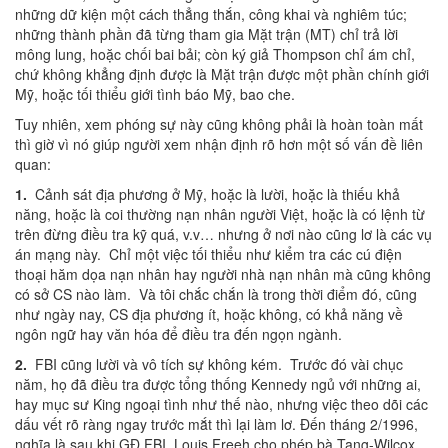
những dữ kiện một cách thẳng thắn, công khai và nghiêm túc;
những thành phần đã từng tham gia Mặt trận (MT) chỉ trả lời
mông lung, hoặc chối bai bải; còn ký giả Thompson chỉ ám chỉ,
chứ không khẳng định được là Mặt trận được một phần chính giới
Mỹ, hoặc tối thiểu giới tình báo Mỹ, bao che.
Tuy nhiên, xem phóng sự này cũng không phải là hoàn toàn mất
thì giờ vì nó giúp người xem nhận định rõ hơn một số vấn đề liên
quan:
1.
Cảnh sát địa phương ở Mỹ, hoặc là lười, hoặc là thiếu khả
năng, hoặc là coi thường nạn nhân người Việt, hoặc là có lệnh từ
trên đừng điều tra kỹ quá, v.v… nhưng ở nơi nào cũng lơ là các vụ
án mạng này. Chỉ một việc tối thiểu như kiểm tra các cú điện
thoại hăm dọa nạn nhân hay người nhà nạn nhân mà cũng không
có sở CS nào làm. Và tôi chắc chắn là trong thời điểm đó, cũng
như ngày nay, CS địa phương ít, hoặc không, có khả năng về
ngôn ngữ hay văn hóa để điều tra đến ngọn ngành.
2.
FBI cũng lười và vô tích sự không kém. Trước đó vài chục
năm, họ đã điều tra được tổng thống Kennedy ngủ với những ai,
hay mục sư King ngoại tình như thế nào, nhưng việc theo dõi các
dấu vết rõ ràng ngay trước mắt thì lại làm lơ. Đến tháng 2/1996,
nghĩa là sau khi GĐ FBI Louis Freeh cho phép bà Tang-Wilcox