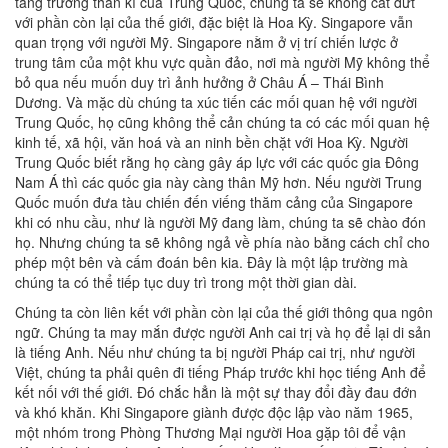
tăng trưởng thần kì của Trung Quốc, chúng ta sẽ không cắt đứt
với phần còn lại của thế giới, đặc biệt là Hoa Kỳ. Singapore vẫn
quan trọng với người Mỹ. Singapore nằm ở vị trí chiến lược ở
trung tâm của một khu vực quần đảo, nơi mà người Mỹ không thể
bỏ qua nếu muốn duy trì ảnh hưởng ở Châu Á – Thái Bình
Dương. Và mặc dù chúng ta xúc tiến các mối quan hệ với người
Trung Quốc, họ cũng không thể cản chúng ta có các mối quan hệ
kinh tế, xã hội, văn hoá và an ninh bền chặt với Hoa Kỳ. Người
Trung Quốc biết rằng họ càng gây áp lực với các quốc gia Đông
Nam Á thì các quốc gia này càng thân Mỹ hơn. Nếu người Trung
Quốc muốn đưa tàu chiến đến viếng thăm cảng của Singapore
khi có nhu cầu, như là người Mỹ đang làm, chúng ta sẽ chào đón
họ. Nhưng chúng ta sẽ không ngả về phía nào bằng cách chỉ cho
phép một bên và cấm đoán bên kia. Đây là một lập trường mà
chúng ta có thể tiếp tục duy trì trong một thời gian dài.
Chúng ta còn liên kết với phần còn lại của thế giới thông qua ngôn
ngữ. Chúng ta may mắn được người Anh cai trị và họ để lại di sản
là tiếng Anh. Nếu như chúng ta bị người Pháp cai trị, như người
Việt, chúng ta phải quên đi tiếng Pháp trước khi học tiếng Anh để
kết nối với thế giới. Đó chắc hẳn là một sự thay đổi đầy đau đớn
và khó khăn. Khi Singapore giành được độc lập vào năm 1965,
một nhóm trong Phòng Thương Mại người Hoa gặp tôi để vận