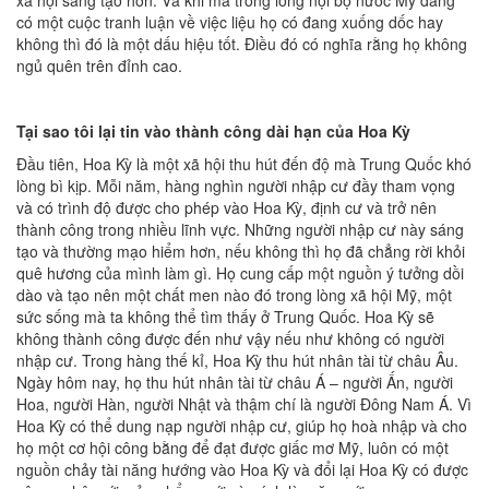
xã hội sáng tạo hơn. Và khi mà trong lòng nội bộ nước Mỹ đang
có một cuộc tranh luận về việc liệu họ có đang xuống dốc hay
không thì đó là một dấu hiệu tốt. Điều đó có nghĩa rằng họ không
ngủ quên trên đỉnh cao.
Tại sao tôi lại tin vào thành công dài hạn của Hoa Kỳ
Đầu tiên, Hoa Kỳ là một xã hội thu hút đến độ mà Trung Quốc khó
lòng bì kịp. Mỗi năm, hàng nghìn người nhập cư đầy tham vọng
và có trình độ được cho phép vào Hoa Kỳ, định cư và trở nên
thành công trong nhiều lĩnh vực. Những người nhập cư này sáng
tạo và thường mạo hiểm hơn, nếu không thì họ đã chẳng rời khỏi
quê hương của mình làm gì. Họ cung cấp một nguồn ý tưởng dồi
dào và tạo nên một chất men nào đó trong lòng xã hội Mỹ, một
sức sống mà ta không thể tìm thấy ở Trung Quốc. Hoa Kỳ sẽ
không thành công được đến như vậy nếu như không có người
nhập cư. Trong hàng thế kỉ, Hoa Kỳ thu hút nhân tài từ châu Âu.
Ngày hôm nay, họ thu hút nhân tài từ châu Á – người Ấn, người
Hoa, người Hàn, người Nhật và thậm chí là người Đông Nam Á. Vì
Hoa Kỳ có thể dung nạp người nhập cư, giúp họ hoà nhập và cho
họ một cơ hội công bằng để đạt được giấc mơ Mỹ, luôn có một
nguồn chảy tài năng hướng vào Hoa Kỳ và đổi lại Hoa Kỳ có được