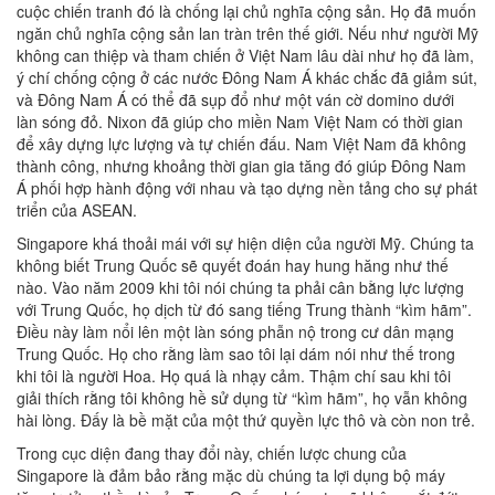
cuộc chiến tranh đó là chống lại chủ nghĩa cộng sản. Họ đã muốn
ngăn chủ nghĩa cộng sản lan tràn trên thế giới. Nếu như người Mỹ
không can thiệp và tham chiến ở Việt Nam lâu dài như họ đã làm,
ý chí chống cộng ở các nước Đông Nam Á khác chắc đã giảm sút,
và Đông Nam Á có thể đã sụp đổ như một ván cờ domino dưới
làn sóng đỏ. Nixon đã giúp cho miền Nam Việt Nam có thời gian
để xây dựng lực lượng và tự chiến đấu. Nam Việt Nam đã không
thành công, nhưng khoảng thời gian gia tăng đó giúp Đông Nam
Á phối hợp hành động với nhau và tạo dựng nền tảng cho sự phát
triển của ASEAN.
Singapore khá thoải mái với sự hiện diện của người Mỹ. Chúng ta
không biết Trung Quốc sẽ quyết đoán hay hung hăng như thế
nào. Vào năm 2009 khi tôi nói chúng ta phải cân bằng lực lượng
với Trung Quốc, họ dịch từ đó sang tiếng Trung thành “kìm hãm”.
Điều này làm nổi lên một làn sóng phẫn nộ trong cư dân mạng
Trung Quốc. Họ cho rằng làm sao tôi lại dám nói như thế trong
khi tôi là người Hoa. Họ quá là nhạy cảm. Thậm chí sau khi tôi
giải thích rằng tôi không hề sử dụng từ “kìm hãm”, họ vẫn không
hài lòng. Đấy là bề mặt của một thứ quyền lực thô và còn non trẻ.
Trong cục diện đang thay đổi này, chiến lược chung của
Singapore là đảm bảo rằng mặc dù chúng ta lợi dụng bộ máy