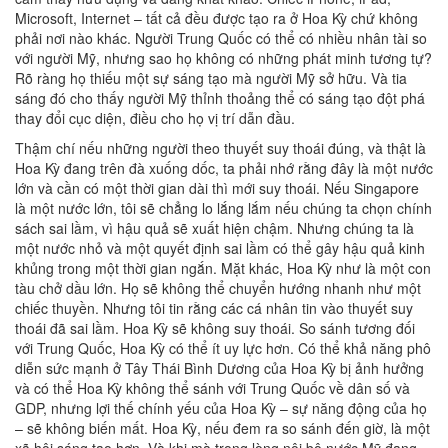
Microsoft, Internet – tất cả đều được tạo ra ở Hoa Kỳ chứ không
phải nơi nào khác. Người Trung Quốc có thể có nhiều nhân tài so
với người Mỹ, nhưng sao họ không có những phát minh tương tự?
Rõ ràng họ thiếu một sự sáng tạo mà người Mỹ sở hữu. Và tia
sáng đó cho thấy người Mỹ thỉnh thoảng thể có sáng tạo đột phá
thay đổi cục diện, điều cho họ vị trí dẫn đầu.
Thậm chí nếu những người theo thuyết suy thoái đúng, và thật là
Hoa Kỳ đang trên đà xuống dốc, ta phải nhớ rằng đây là một nước
lớn và cần có một thời gian dài thì mới suy thoái. Nếu Singapore
là một nước lớn, tôi sẽ chẳng lo lắng lắm nếu chúng ta chọn chính
sách sai lầm, vì hậu quả sẽ xuất hiện chậm. Nhưng chúng ta là
một nước nhỏ và một quyết định sai lầm có thể gây hậu quả kinh
khủng trong một thời gian ngắn. Mặt khác, Hoa Kỳ như là một con
tàu chở dầu lớn. Họ sẽ không thể chuyển hướng nhanh như một
chiếc thuyền. Nhưng tôi tin rằng các cá nhân tin vào thuyết suy
thoái đã sai lầm. Hoa Kỳ sẽ không suy thoái. So sánh tương đối
với Trung Quốc, Hoa Kỳ có thể ít uy lực hơn. Có thể khả năng phô
diễn sức mạnh ở Tây Thái Bình Dương của Hoa Kỳ bị ảnh hưởng
và có thể Hoa Kỳ không thể sánh với Trung Quốc về dân số và
GDP, nhưng lợi thế chính yếu của Hoa Kỳ – sự năng động của họ
– sẽ không biến mất. Hoa Kỳ, nếu đem ra so sánh đến giờ, là một