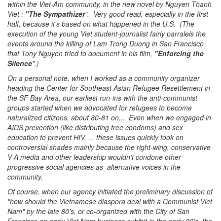
within the Viet-Am community, in the new novel by Nguyen Thanh
Viet :
"The Sympathizer
". Very good read, especially in the first
half, because it's based on what happened in the U.S. (The
execution of the young Viet student-journalist fairly parralels the
events around the killing of Lam Trong Duong in San Francisco
that Tony Nguyen tried to document in his film,
"Enforcing the
Silence
".)
On a personal note, when I worked as a community organizer
heading the Center for Southeast Asian Refugee Resettlement in
the SF Bay Area, our earliest run-ins with the anti-communist
groups started when we advocated for refugees to become
naturalized citizens, about 80-81 on... Even when we engaged in
AIDS prevention (like distributing free condoms) and sex
education to prevent HIV, ... these issues quickly took on
controversial shades mainly because the right-wing, conservative
V-A media and other leadership wouldn't condone other
progressive social agencies as alternative voices in the
community.
Of course, when our agency initiated the preliminary discussion of
"how should the Vietnamese diaspora deal with a Communist Viet
Nam" by the late 80's, or co-organized with the City of San