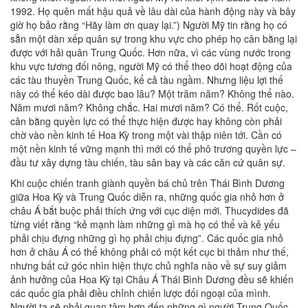
1992. Họ quên mất hậu quả về lâu dài của hành động này và bây
giờ họ bảo rằng “Hãy làm ơn quay lại.”) Người Mỹ tin rằng họ có
sẵn một dàn xếp quân sự trong khu vực cho phép họ cân bằng lại
được với hải quân Trung Quốc. Hơn nữa, vì các vùng nước trong
khu vực tương đối nông, người Mỹ có thể theo dõi hoạt động của
các tàu thuyền Trung Quốc, kể cả tàu ngầm. Nhưng liệu lợi thế
này có thể kéo dài được bao lâu? Một trăm năm? Không thể nào.
Năm mươi năm? Không chắc. Hai mươi năm? Có thể. Rốt cuộc,
cân bằng quyền lực có thể thực hiện được hay không còn phải
chờ vào nền kinh tế Hoa Kỳ trong một vài thập niên tới. Cần có
một nền kinh tế vững mạnh thì mới có thể phô trương quyền lực –
đầu tư xây dựng tàu chiến, tàu sân bay và các căn cứ quân sự.
Khi cuộc chiến tranh giành quyền bá chủ trên Thái Bình Dương
giữa Hoa Kỳ và Trung Quốc diễn ra, những quốc gia nhỏ hơn ở
châu Á bắt buộc phải thích ứng với cục diện mới. Thucydides đã
từng viết rằng “kẻ mạnh làm những gì mà họ có thể và kẻ yếu
phải chịu đựng những gì họ phải chịu đựng”. Các quốc gia nhỏ
hơn ở châu Á có thể không phải có một kết cục bi thảm như thế,
nhưng bất cứ góc nhìn hiện thực chủ nghĩa nào về sự suy giảm
ảnh hưởng của Hoa Kỳ tại Châu Á Thái Bình Dương đều sẽ khiến
các quốc gia phải điều chỉnh chiến lược đối ngoại của mình.
Người ta sẽ phải quan tâm hơn đến những gì người Trung Quốc