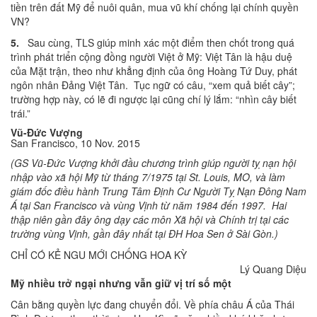
tiền trên đất Mỹ để nuôi quân, mua vũ khí chống lại chính quyền
VN?
5.
Sau cùng, TLS giúp minh xác một điểm then chốt trong quá
trình phát triển cộng đồng người Việt ở Mỹ: Việt Tân là hậu duệ
của Mặt trận, theo như khẳng định của ông Hoàng Tứ Duy, phát
ngôn nhân Đảng Việt Tân. Tục ngữ có câu, “xem quả biết cây”;
trường hợp này, có lẽ đi ngược lại cũng chí lý lắm: “nhìn cây biết
trái.”
Vũ-Đức Vượng
San Francisco, 10 Nov. 2015
(GS Vũ-Đức Vượng khởi đầu chương trình giúp người tỵ nạn hội
nhập vào xã hội Mỹ từ tháng 7/1975 tại St. Louis, MO, và làm
giám đốc điều hành Trung Tâm Định Cư Người Tỵ Nạn Đông Nam
Á tại San Francisco và vùng Vịnh từ năm 1984 đến 1997. Hai
thập niên gần đây ông dạy các môn Xã hội và Chính trị tại các
trường vùng Vịnh, gần đây nhất tại ĐH Hoa Sen ở Sài Gòn.)
CHỈ CÓ KẺ NGU MỚI CHỐNG HOA KỲ
Lý Quang Diệu
Mỹ nhiều trở ngại nhưng vẫn giữ vị trí số một
Cân bằng quyền lực đang chuyển đổi. Về phía châu Á của Thái