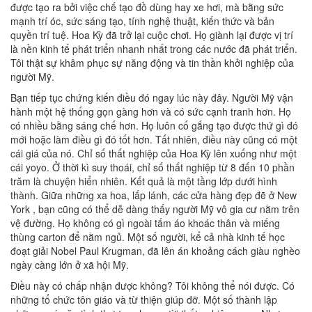
được tạo ra bởi việc chế tạo đồ dùng hay xe hơi, mà bằng sức
mạnh trí óc, sức sáng tạo, tính nghệ thuật, kiến thức và bản
quyền trí tuệ. Hoa Kỳ đã trở lại cuộc chơi. Họ giành lại được vị trí
là nền kinh tế phát triển nhanh nhất trong các nước đã phát triển.
Tôi thật sự khâm phục sự năng động và tin thần khởi nghiệp của
người Mỹ.
Bạn tiếp tục chứng kiến điều đó ngay lúc này đây. Người Mỹ vận
hành một hệ thống gọn gàng hơn và có sức cạnh tranh hơn. Họ
có nhiều bằng sáng chế hơn. Họ luôn cố gắng tạo được thứ gì đó
mới hoặc làm điều gì đó tốt hơn. Tất nhiên, điều này cũng có một
cái giá của nó. Chỉ số thất nghiệp của Hoa Kỳ lên xuống như một
cái yoyo. Ở thời kì suy thoái, chỉ số thất nghiệp từ 8 đến 10 phần
trăm là chuyện hiển nhiên. Kết quả là một tầng lớp dưới hình
thành. Giữa những xa hoa, lấp lánh, các cửa hàng đẹp đẽ ở New
York , bạn cũng có thể dễ dàng thấy người Mỹ vô gia cư nằm trên
vệ đường. Họ không có gì ngoài tấm áo khoác thân và miếng
thùng carton để nằm ngủ. Một số người, kể cả nhà kinh tế học
đoạt giải Nobel Paul Krugman, đã lên án khoảng cách giàu nghèo
ngày càng lớn ở xã hội Mỹ.
Điều này có chấp nhận được không? Tôi không thể nói được. Có
những tổ chức tôn giáo và từ thiện giúp đỡ. Một số thành lập