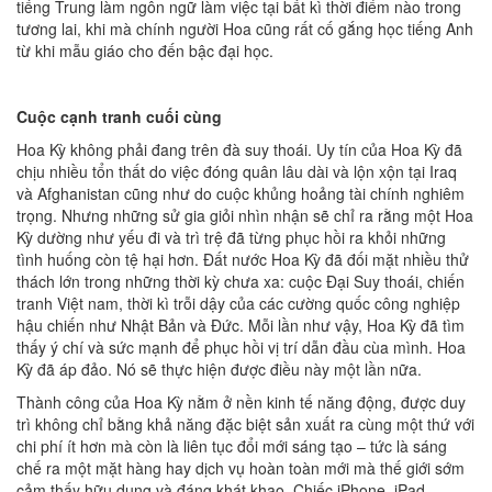
tiếng Trung làm ngôn ngữ làm việc tại bất kì thời điểm nào trong
tương lai, khi mà chính người Hoa cũng rất cố gắng học tiếng Anh
từ khi mẫu giáo cho đến bậc đại học.
Cuộc cạnh tranh cuối cùng
Hoa Kỳ không phải đang trên đà suy thoái. Uy tín của Hoa Kỳ đã
chịu nhiều tổn thất do việc đóng quân lâu dài và lộn xộn tại Iraq
và Afghanistan cũng như do cuộc khủng hoảng tài chính nghiêm
trọng. Nhưng những sử gia giỏi nhìn nhận sẽ chỉ ra rằng một Hoa
Kỳ dường như yếu đi và trì trệ đã từng phục hồi ra khỏi những
tình huống còn tệ hại hơn. Đất nước Hoa Kỳ đã đối mặt nhiều thử
thách lớn trong những thời kỳ chưa xa: cuộc Đại Suy thoái, chiến
tranh Việt nam, thời kì trỗi dậy của các cường quốc công nghiệp
hậu chiến như Nhật Bản và Đức. Mỗi lần như vậy, Hoa Kỳ đã tìm
thấy ý chí và sức mạnh để phục hồi vị trí dẫn đầu cùa mình. Hoa
Kỳ đã áp đảo. Nó sẽ thực hiện được điều này một lần nữa.
Thành công của Hoa Kỳ nằm ở nền kinh tế năng động, được duy
trì không chỉ bằng khả năng đặc biệt sản xuất ra cùng một thứ với
chi phí ít hơn mà còn là liên tục đổi mới sáng tạo – tức là sáng
chế ra một mặt hàng hay dịch vụ hoàn toàn mới mà thế giới sớm
cảm thấy hữu dụng và đáng khát khao. Chiếc iPhone, iPad,