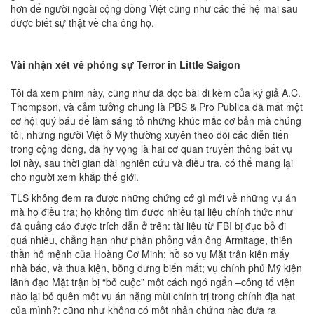
hơn để người ngoài cộng đồng Việt cũng như các thế hệ mai sau
được biết sự thật về cha ông họ.
Vài nhận xét về phóng sự Terror in Little Saigon
Tôi đã xem phim này, cũng như đã đọc bài đi kèm của ký giả A.C.
Thompson, và cảm tưởng chung là PBS & Pro Publica đã mất một
cơ hội quý báu để làm sáng tỏ những khúc mắc cơ bản mà chúng
tôi, những người Việt ở Mỹ thường xuyên theo dõi các diễn tiến
trong cộng đồng, đã hy vọng là hai cơ quan truyền thông bất vụ
lợi này, sau thời gian dài nghiên cứu và điều tra, có thể mang lại
cho người xem khắp thế giới.
TLS không đem ra được những chứng cớ gì mới về những vụ án
mà họ điều tra; họ không tìm được nhiều tại liệu chính thức như
đã quảng cáo được trích dẫn ở trên: tài liệu từ FBI bị đục bỏ đi
quá nhiều, chẳng hạn như phần phỏng vấn ông Armitage, thiên
thần hộ mệnh của Hoàng Cơ Minh; hồ sơ vụ Mặt trận kiện mấy
nhà báo, và thua kiện, bỗng dưng biến mất; vụ chính phủ Mỹ kiện
lãnh đạo Mặt trận bị “bỏ cuộc” một cách ngớ ngẩn –công tố viện
nào lại bỏ quên một vụ án nặng mùi chính trị trong chính địa hạt
của mình?; cũng như không có một nhân chứng nào đưa ra