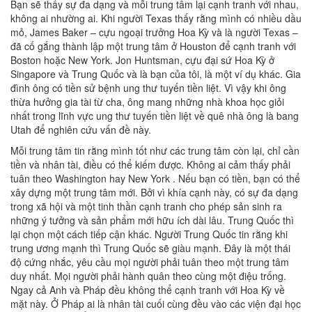
Bạn sẽ thấy sự đa dạng và mỗi trung tâm lại cạnh tranh với nhau,
không ai nhường ai. Khi người Texas thấy rằng mình có nhiều dầu
mỏ, James Baker – cựu ngoại trưởng Hoa Kỳ và là người Texas –
đã cố gắng thành lập một trung tâm ở Houston để cạnh tranh với
Boston hoặc New York. Jon Huntsman, cựu đại sứ Hoa Kỳ ở
Singapore và Trung Quốc và là bạn của tôi, là một ví dụ khác. Gia
đình ông có tiền sử bệnh ung thư tuyến tiền liệt. Vì vậy khi ông
thừa hưởng gia tài từ cha, ông mang những nhà khoa học giỏi
nhất trong lĩnh vực ung thư tuyến tiền liệt về quê nhà ông là bang
Utah để nghiên cứu vấn đề này.
Mỗi trung tâm tin rằng mình tốt như các trung tâm còn lại, chỉ cần
tiền và nhân tài, điều có thể kiếm được. Không ai cảm thấy phải
tuân theo Washington hay New York . Nếu bạn có tiền, bạn có thể
xây dựng một trung tâm mới. Bởi vì khía cạnh này, có sự đa dạng
trong xã hội và một tinh thần cạnh tranh cho phép sản sinh ra
những ý tưởng và sản phẩm mới hữu ích dài lâu. Trung Quốc thì
lại chọn một cách tiếp cận khác. Người Trung Quốc tin rằng khi
trung ương mạnh thì Trung Quốc sẽ giàu mạnh. Đây là một thái
độ cứng nhắc, yêu cầu mọi người phải tuân theo một trung tâm
duy nhất. Mọi người phải hành quân theo cùng một điệu trống.
Ngay cả Anh và Pháp đều không thể cạnh tranh với Hoa Kỳ về
mặt này. Ở Pháp ai là nhân tài cuối cùng đều vào các viện đại học