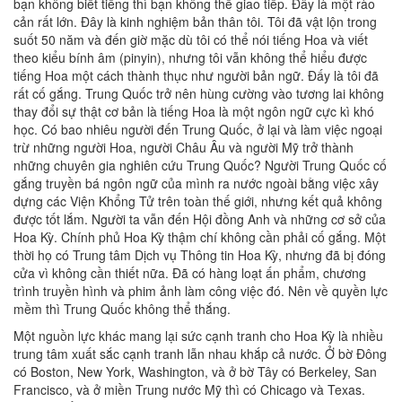
bạn không biết tiếng thì bạn không thể giao tiếp. Đây là một rào
cản rất lớn. Đây là kinh nghiệm bản thân tôi. Tôi đã vật lộn trong
suốt 50 năm và đến giờ mặc dù tôi có thể nói tiếng Hoa và viết
theo kiểu bính âm (pinyin), nhưng tôi vẫn không thể hiểu được
tiếng Hoa một cách thành thục như người bản ngữ. Đấy là tôi đã
rất cố gắng. Trung Quốc trở nên hùng cường vào tương lai không
thay đổi sự thật cơ bản là tiếng Hoa là một ngôn ngữ cực kì khó
học. Có bao nhiêu người đến Trung Quốc, ở lại và làm việc ngoại
trừ những người Hoa, người Châu Âu và người Mỹ trở thành
những chuyên gia nghiên cứu Trung Quốc? Người Trung Quốc cố
gắng truyền bá ngôn ngữ của mình ra nước ngoài bằng việc xây
dựng các Viện Khổng Tử trên toàn thế giới, nhưng kết quả không
được tốt lắm. Người ta vẫn đến Hội đồng Anh và những cơ sở của
Hoa Kỳ. Chính phủ Hoa Kỳ thậm chí không cần phải cố gắng. Một
thời họ có Trung tâm Dịch vụ Thông tin Hoa Kỳ, nhưng đã bị đóng
cửa vì không cần thiết nữa. Đã có hàng loạt ấn phẩm, chương
trình truyền hình và phim ảnh làm công việc đó. Nên về quyền lực
mềm thì Trung Quốc không thể thắng.
Một nguồn lực khác mang lại sức cạnh tranh cho Hoa Kỳ là nhiều
trung tâm xuất sắc cạnh tranh lẫn nhau khắp cả nước. Ở bờ Đông
có Boston, New York, Washington, và ở bờ Tây có Berkeley, San
Francisco, và ở miền Trung nước Mỹ thì có Chicago và Texas.