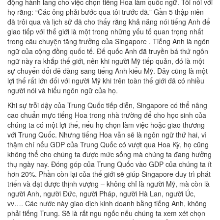
động hành lang cho việc chọn tiếng Hoa làm quốc ngữ. Tôi nói với
họ rằng: “Các ông phải bước qua tôi trước đã.” Gần 5 thập niên
đã trôi qua và lịch sử đã cho thấy rằng khả năng nói tiếng Anh để
giao tiếp với thế giới là một trong những yếu tố quan trọng nhất
trong câu chuyện tăng trưởng của Singapore . Tiếng Anh là ngôn
ngữ của cộng đồng quốc tế. Đế quốc Anh đã truyền bá thứ ngôn
ngữ này ra khắp thế giới, nên khi người Mỹ tiếp quản, đó là một
sự chuyển đổi dễ dàng sang tiếng Anh kiểu Mỹ. Đây cũng là một
lợi thế rất lớn đối với người Mỹ khi trên toàn thế giới đã có nhiều
người nói và hiểu ngôn ngữ của họ.
Khi sự trỗi dậy của Trung Quốc tiếp diễn, Singapore có thể nâng
cao chuẩn mực tiếng Hoa trong nhà trường để cho học sinh của
chúng ta có một lợi thế, nếu họ chọn làm việc hoặc giao thương
với Trung Quốc. Nhưng tiếng Hoa vẫn sẽ là ngôn ngữ thứ hai, vì
thậm chí nếu GDP của Trung Quốc có vượt qua Hoa Kỳ, họ cũng
không thể cho chúng ta được mức sống mà chúng ta đang hưởng
thụ ngày nay. Đóng góp của Trung Quốc vào GDP của chúng ta ít
hơn 20%. Phần còn lại của thế giới sẽ giúp Singapore duy trì phát
triển và đạt được thịnh vượng – không chỉ là người Mỹ, mà còn là
người Anh, người Đức, người Pháp, người Hà Lan, người Úc,
vv…. Các nước này giao dịch kinh doanh bằng tiếng Anh, không
phải tiếng Trung. Sẽ là rất ngu ngốc nếu chúng ta xem xét chọn