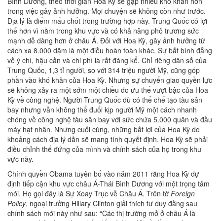
Bình Dương, theo thời gian Hoa Kỳ sẽ gặp nhiều khó khăn hơn
trong việc gây ảnh hưởng. Mọi chuyện sẽ không còn như trước.
Địa lý là điểm mấu chốt trong trường hợp này. Trung Quốc có lợi
thế hơn vì nằm trong khu vực và có khả năng phô trương sức
mạnh dễ dàng hơn ở châu Á. Đối với Hoa Kỳ, gây ảnh hưởng từ
cách xa 8.000 dặm là một điều hoàn toàn khác. Sự bất bình đẳng
về ý chí, hậu cần và chi phí là rất đáng kể. Chỉ riêng dân số của
Trung Quốc, 1,3 tỉ người, so với 314 triệu người Mỹ, cũng góp
phần vào khó khăn của Hoa Kỳ. Nhưng sự chuyển giao quyền lực
sẽ không xảy ra một sớm một chiều do ưu thế vượt bậc của Hoa
Kỳ về công nghệ. Người Trung Quốc dù có thể chế tạo tàu sân
bay nhưng vẫn không thể đuổi kịp người Mỹ một cách nhanh
chóng về công nghệ tàu sân bay với sức chứa 5.000 quân và đầu
máy hạt nhân. Nhưng cuối cùng, những bất lợi của Hoa Kỳ do
khoảng cách địa lý dần sẽ mang tính quyết định. Hoa Kỳ sẽ phải
điều chỉnh thế đứng của mình và chính sách của họ trong khu
vực này.
Chính quyền Obama tuyên bố vào năm 2011 rằng Hoa Kỳ dự
định tiếp cận khu vực châu Á-Thái Bình Dương với một trọng tâm
mới. Họ gọi đây là Sự Xoay Trục về Châu Á. Trên tờ
Foreign
Policy
, ngoại trưởng Hillary Clinton giải thích tư duy đằng sau
chính sách mới này như sau: “Các thị trường mở ở châu Á là