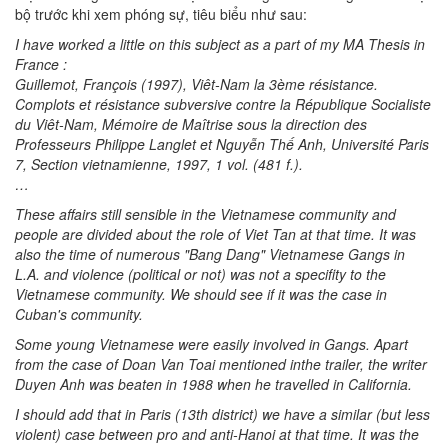
bộ trước khi xem phóng sự, tiêu biểu như sau:
I have worked a little on this subject as a part of my MA Thesis in
France :
Guillemot, François (1997), Viêt-Nam la 3ème résistance.
Complots et résistance subversive contre la République Socialiste
du Viêt-Nam, Mémoire de Maîtrise sous la direction des
Professeurs Philippe Langlet et Nguyễn Thế Anh, Université Paris
7, Section vietnamienne, 1997, 1 vol. (481 f.).
…
These affairs still sensible in the Vietnamese community and
people are divided about the role of Viet Tan at that time. It was
also the time of numerous "Bang Dang" Vietnamese Gangs in
L.A. and violence (political or not) was not a specifity to the
Vietnamese community. We should see if it was the case in
Cuban's community.
Some young Vietnamese were easily involved in Gangs. Apart
from the case of Doan Van Toai mentioned inthe trailer, the writer
Duyen Anh was beaten in 1988 when he travelled in California.
I should add that in Paris (13th district) we have a similar (but less
violent) case between pro and anti-Hanoi at that time. It was the