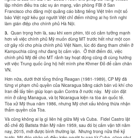
lập nhóm điều tra các vụ án mạng, văn phòng FBI ở San
Francisco cho đăng một quảng cáo bằng tiếng Việt trên một số
báo Việt ngữ kêu gọi người Việt chỉ điểm những ai họ tình nghi
làm gián điệp cho chính phủ Hà Nội.
3.
Quan trọng hơn là, sau khi xem phim, tôi có cảm tưởng mạnh
hơn về việc chính phủ Mỹ muốn dùng MT trước hết như một con
cờ gây rối cho phía chính phủ Việt Nam, lúc đó đang tham chiến ở
Kampuchia cũng như đang bị cấm vận. Ở thời điểm đó, việc
chính phủ Mỹ để cho MT rảnh tay hoạt động cũng đi cùng hướng
với việc Trung quốc ủng hộ hết mình phe Khmer Đỏ để cầm chân
VN.
Hơn nữa, dưới thời tổng thống Reagan (1981-1989), CP Mỹ đã
từng vi phạm chủ quyền của Nicaragua bằng cách bán vũ khí cho
Iran để lấy tiền giúp loạn quân Contra ở nước này. Mỹ còn đặt
mìn ở cảng Managua, và bị Nicaragua kiện ra tòa án quốc tế.
Tòa xử Mỹ thua năm 1986, nhưng Mỹ chơi xấu không thừa nhận
thẩm quyền của Tòa.
Và cũng không ai lạ gì liên hệ giữa Mỹ và Cuba. Fidel Castro lật
đổ chế độ Batista thân Mỹ năm 1959, sau đó bị cấm vận tới năm
nay, 2015, mới được bình thường lại. Nhưng trong nửa thế kỷ
trước, Mỹ đón nhận vô điều kiện người tỵ nạn từ Cuba, cũng như