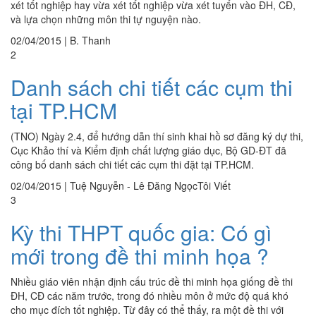
xét tốt nghiệp hay vừa xét tốt nghiệp vừa xét tuyển vào ĐH, CĐ,
và lựa chọn những môn thi tự nguyện nào.
02/04/2015
|
B. Thanh
2
Danh sách chi tiết các cụm thi
tại TP.HCM
(TNO) Ngày 2.4, để hướng dẫn thí sinh khai hồ sơ đăng ký dự thi,
Cục Khảo thí và Kiểm định chất lượng giáo dục, Bộ GD-ĐT đã
công bố danh sách chi tiết các cụm thi đặt tại TP.HCM.
02/04/2015
|
Tuệ Nguyễn - Lê Đăng NgọcTôi Viết
3
Kỳ thi THPT quốc gia: Có gì
mới trong đề thi minh họa ?
Nhiều giáo viên nhận định cấu trúc đề thi minh họa giống đề thi
ĐH, CĐ các năm trước, trong đó nhiều môn ở mức độ quá khó
cho mục đích tốt nghiệp. Từ đây có thể thấy, ra một đề thi với